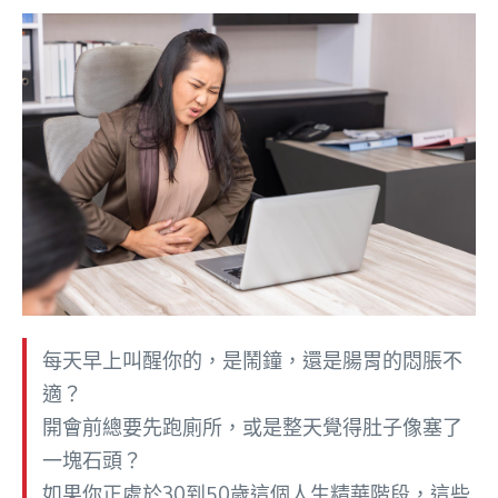
每天早上叫醒你的，是鬧鐘，還是腸胃的悶脹不
適？
開會前總要先跑廁所，或是整天覺得肚子像塞了
一塊石頭？
如果你正處於30到50歲這個人生精華階段，這些