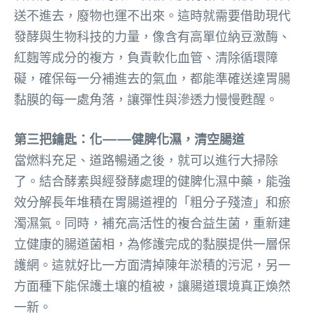
送不進去，廢物也運不出來。這時就需要借助現代
發酵與生物科技的力量，像含有高單位納豆激酶、
紅麴等成分的複方，負責軟化血管、清除循環障
礙，確保每一分補進去的氣血，都能準確送達胃腸
黏膜的每一處角落，讓彈性與滲透力慢慢甦醒。
第三把鑰匙：化——健脾化濕，清空腸道
當燃料充足、道路暢通之後，就可以進行大掃除
了。結合酵素與經發酵處理的健脾化濕中藥，能強
效分解長年堆積在胃腸道裡的「粗分子殘渣」和瘀
濁濕氣。同時，補充高活性的複合益生菌，重新建
立健康的腸道菌相，為修護完成的黏膜提供一層保
護網。這就好比一方面清掉陳年淤積的污泥，另一
方面種下能保護土壤的植被，讓腸道環境真正煥然
一新。