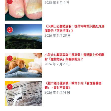
1
2025 年 8 月 4 日
《大嶼山心靈微度假：從昂坪禪修步道到貝澳
2
海景的「正念行禪」》
2026 年 7 月 29 日
小型犬心臟病與貓中風高發！香港寵主如何應
3
對「寵物危疾」與醫療開支？
2026 年 7 月 23 日
《超市隱形健康戰！教你 3 招「看懂營養標
4
籤」，買對不買貴》
2026 年 7 月 14 日