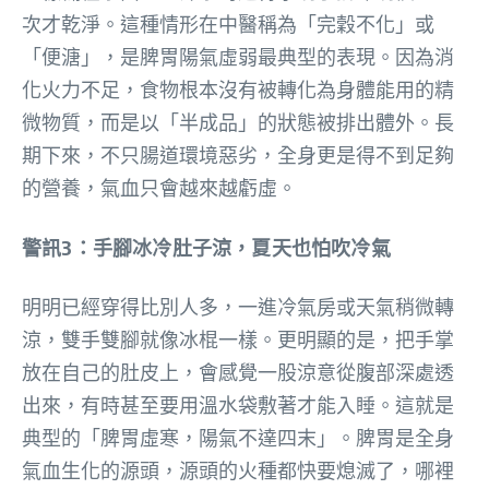
次才乾淨。這種情形在中醫稱為「完穀不化」或
「便溏」，是脾胃陽氣虛弱最典型的表現。因為消
化火力不足，食物根本沒有被轉化為身體能用的精
微物質，而是以「半成品」的狀態被排出體外。長
期下來，不只腸道環境惡劣，全身更是得不到足夠
的營養，氣血只會越來越虧虛。
警訊3：手腳冰冷肚子涼，夏天也怕吹冷氣
明明已經穿得比別人多，一進冷氣房或天氣稍微轉
涼，雙手雙腳就像冰棍一樣。更明顯的是，把手掌
放在自己的肚皮上，會感覺一股涼意從腹部深處透
出來，有時甚至要用溫水袋敷著才能入睡。這就是
典型的「脾胃虛寒，陽氣不達四末」。脾胃是全身
氣血生化的源頭，源頭的火種都快要熄滅了，哪裡