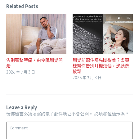
Related Posts
告別頸緊膊痛，由今晚瞓覺開
瞓覺前聽住嘢先瞓得着？樂頸
始
枕幫你告別耳機煩惱，邊聽邊
放鬆
2026 年 7 月 3 日
2026 年 7 月 3 日
Leave a Reply
發佈留言必須填寫的電子郵件地址不會公開。
必填欄位標示為
*