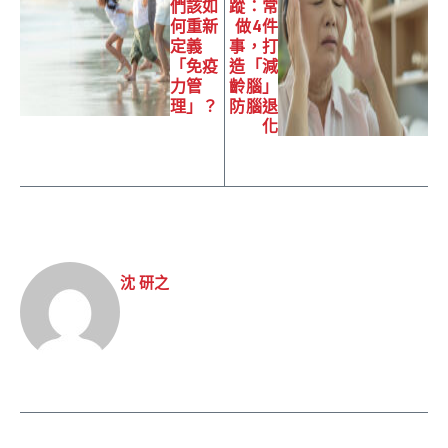
們該如
蹤：常
何重新
做4件
定義
事，打
「免疫
造「減
力管
齡腦」
理」？
防腦退
化
沈 研之