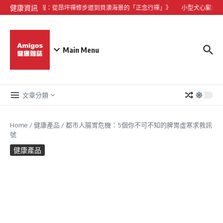
Skip to content
健康資訊
嶼山心靈微度假：從昂坪禪修步道到貝澳海景的「正念行禪」》
小型犬心臟病與貓
Main Menu
文章分類
Home
/
健康產品
/
都市人腸胃危機：5個你不可不知的脾胃虛寒求救訊
號
健康產品