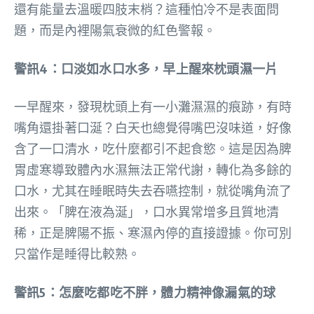
還有能量去溫暖四肢末梢？這種怕冷不是表面問
題，而是內裡陽氣衰微的紅色警報。
警訊4：口淡如水口水多，早上醒來枕頭濕一片
一早醒來，發現枕頭上有一小灘濕濕的痕跡，有時
嘴角還掛著口涎？白天也總覺得嘴巴沒味道，好像
含了一口清水，吃什麼都引不起食慾。這是因為脾
胃虛寒導致體內水濕無法正常代謝，轉化為多餘的
口水，尤其在睡眠時失去吞嚥控制，就從嘴角流了
出來。「脾在液為涎」，口水異常增多且質地清
稀，正是脾陽不振、寒濕內停的直接證據。你可別
只當作是睡得比較熟。
警訊5：怎麼吃都吃不胖，體力精神像漏氣的球