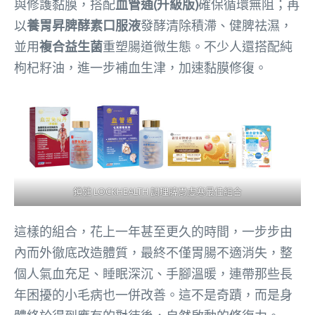
與修護黏膜，搭配
血管通(升級版)
確保循環無阻；再
以
養胃昇脾酵素口服液
發酵清除積滯、健脾祛濕，
並用
複合益生菌
重塑腸道微生態。不少人還搭配純
枸杞籽油，進一步補血生津，加速黏膜修復。
鎖健 LOCKHEALTH 調理脾胃虛寒最佳組合
這樣的組合，花上一年甚至更久的時間，一步步由
內而外徹底改造體質，最終不僅胃腸不適消失，整
個人氣血充足、睡眠深沉、手腳溫暖，連帶那些長
年困擾的小毛病也一併改善。這不是奇蹟，而是身