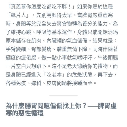
「真羨慕你怎麼吃都吃不胖！」如果你屬於這種
「紙片人」，先別高興得太早。當脾胃嚴重虛寒
時，身體等於完全失去將食物轉為養分的能力。為
了維持心跳、呼吸等基本運作，身體只能開始消耗
原本儲存在肌肉、內臟裡的氣血儲備。結果就是：
手臂變細、臀部變癟、體重無情下降，同時伴隨著
極度的疲倦感，做一點小事就氣喘吁吁，午後頭腦
一片空白只想趴下。這不是老天爺給你的禮物，而
是身體已經進入「吃老本」的危急狀態，再下去，
各種免疫、婦科、皮膚問題將接踵而至。
為什麼腸胃問題偏偏找上你？——脾胃虛
寒的惡性循環