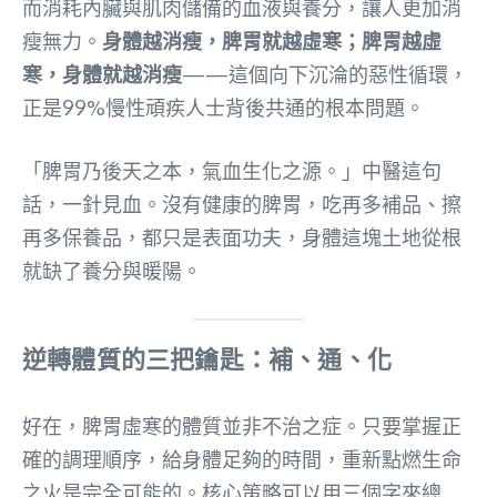
而消耗內臟與肌肉儲備的血液與養分，讓人更加消
瘦無力。
身體越消瘦，脾胃就越虛寒；脾胃越虛
寒，身體就越消瘦
——這個向下沉淪的惡性循環，
正是99%慢性頑疾人士背後共通的根本問題。
「脾胃乃後天之本，氣血生化之源。」中醫這句
話，一針見血。沒有健康的脾胃，吃再多補品、擦
再多保養品，都只是表面功夫，身體這塊土地從根
就缺了養分與暖陽。
逆轉體質的三把鑰匙：補、通、化
好在，脾胃虛寒的體質並非不治之症。只要掌握正
確的調理順序，給身體足夠的時間，重新點燃生命
之火是完全可能的。核心策略可以用三個字來總