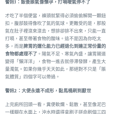
警訊1：飯後脹氣像懷孕，打嗝噯氣停不了
才吃了半個便當，褲頭就緊得必須偷偷解開一顆鈕
扣，腹部鼓得像吹了氣的氣球。更難受的是，那股
氣在肚子裡滾來滾去，想排卻排不出來，只能一直
打嗝，甚至帶著食物的酸味。這不是因為你吃太
多，而是
脾胃的運化能力已經退化到連正常份量的
食物都處理不了
。陽氣不足、寒氣內盛，讓胃腸道
變得「懶洋洋」，食物一進去就停滯發酵，產生大
量濁氣。如果你幾乎天天如此，那絕對不只是「脹
氣體質」四個字可以帶過。
警訊2：大便永遠不成形，黏馬桶刷到厭世
上完廁所回頭一看，糞便軟爛、鬆散，甚至像泥巴
一樣糊在水面上，沖水時還得拿刷子拼命刷個三四