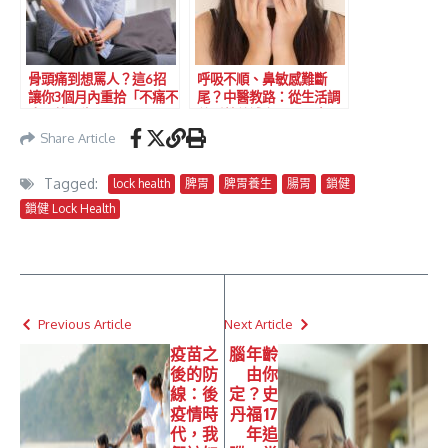
骨頭痛到想罵人？這6招
呼吸不順、鼻敏感難斷
讓你3個月內重拾「不痛不
尾？中醫教路：從生活調
癢」的人生！
養到營養補充品，三步驟
重拾順暢呼吸
Share Article
Tagged:
lock health
脾胃
脾胃養生
腸胃
鎖健
鎖健 Lock Health
Previous Article
Next Article
疫苗之
腦年齡
後的防
由你
線：後
定？史
疫情時
丹福17
代，我
年追