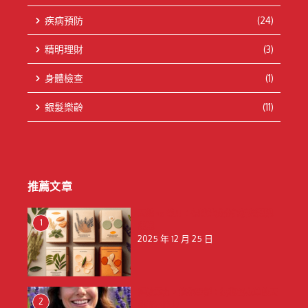
疾病預防
(24)
精明理財
(3)
身體檢查
(1)
銀髮樂齡
(11)
推薦文章
天然 vs 藥用：保健貼成分解析與選購
1
建議
2025 年 12 月 25 日
釋放壓力，擁抱寧靜：揭秘薰衣草的天
2
然舒壓魔力