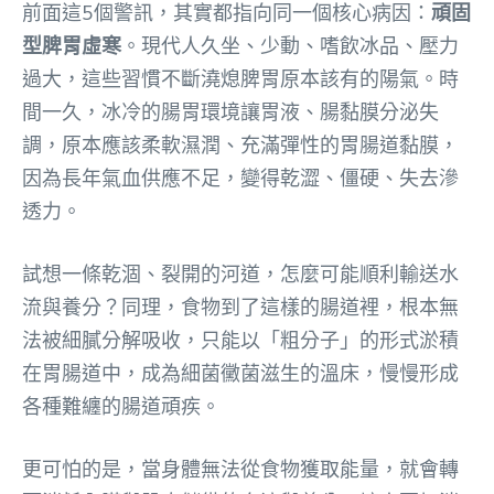
前面這5個警訊，其實都指向同一個核心病因：
頑固
型脾胃虛寒
。現代人久坐、少動、嗜飲冰品、壓力
過大，這些習慣不斷澆熄脾胃原本該有的陽氣。時
間一久，冰冷的腸胃環境讓胃液、腸黏膜分泌失
調，原本應該柔軟濕潤、充滿彈性的胃腸道黏膜，
因為長年氣血供應不足，變得乾澀、僵硬、失去滲
透力。
試想一條乾涸、裂開的河道，怎麼可能順利輸送水
流與養分？同理，食物到了這樣的腸道裡，根本無
法被細膩分解吸收，只能以「粗分子」的形式淤積
在胃腸道中，成為細菌黴菌滋生的溫床，慢慢形成
各種難纏的腸道頑疾。
更可怕的是，當身體無法從食物獲取能量，就會轉