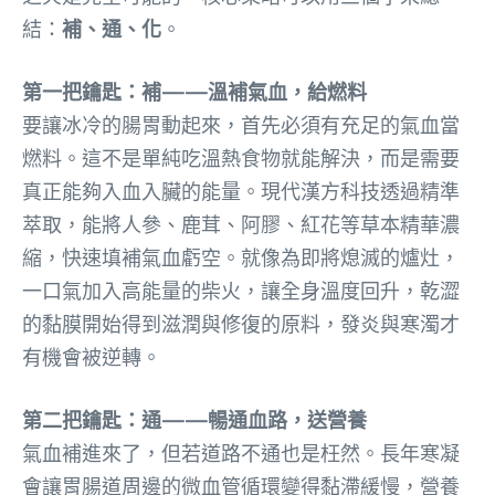
結：
補、通、化
。
第一把鑰匙：補——溫補氣血，給燃料
要讓冰冷的腸胃動起來，首先必須有充足的氣血當
燃料。這不是單純吃溫熱食物就能解決，而是需要
真正能夠入血入臟的能量。現代漢方科技透過精準
萃取，能將人參、鹿茸、阿膠、紅花等草本精華濃
縮，快速填補氣血虧空。就像為即將熄滅的爐灶，
一口氣加入高能量的柴火，讓全身溫度回升，乾澀
的黏膜開始得到滋潤與修復的原料，發炎與寒濁才
有機會被逆轉。
第二把鑰匙：通——暢通血路，送營養
氣血補進來了，但若道路不通也是枉然。長年寒凝
會讓胃腸道周邊的微血管循環變得黏滯緩慢，營養