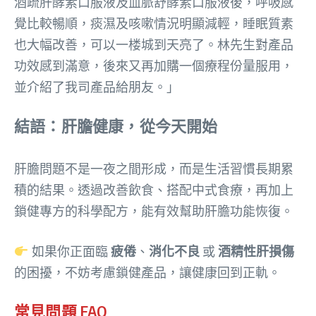
酒疏肝酵素口服液及血脈舒酵素口服液後，呼吸感
覺比較暢順，痰濕及咳嗽情況明顯減輕，睡眠質素
也大幅改善，可以一楼城到天亮了。林先生對產品
功效感到滿意，後來又再加購一個療程份量服用，
並介紹了我司產品給朋友。」
結語：肝膽健康，從今天開始
肝膽問題不是一夜之間形成，而是生活習慣長期累
積的結果。透過改善飲食、搭配中式食療，再加上
鎖健專方的科學配方，能有效幫助肝膽功能恢復。
如果你正面臨
疲倦
、
消化不良
或
酒精性肝損傷
的困擾，不妨考慮鎖健產品，讓健康回到正軌。
常見問題 FAQ