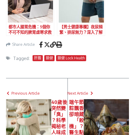
都市人腸胃危機：5個你
【男士健康專欄】夜尿頻
不可不知的脾胃虛寒求救
繁、排尿無力？深入了解
訊號
香港男士的「生命腺」危
機與保養之道
Share Article
Tagged:
肝膽
鎖健
鎖健 Lock Health
Previous Article
Next Article
40歲後
端午節
突然變
粽飄香
「臭」
卻暗藏
？科學
「殺
揭秘老
機」？
人味成
醫生點