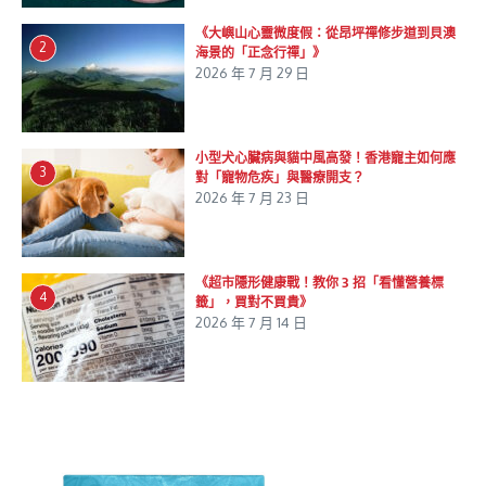
《大嶼山心靈微度假：從昂坪禪修步道到貝澳
2
海景的「正念行禪」》
2026 年 7 月 29 日
小型犬心臟病與貓中風高發！香港寵主如何應
3
對「寵物危疾」與醫療開支？
2026 年 7 月 23 日
《超市隱形健康戰！教你 3 招「看懂營養標
4
籤」，買對不買貴》
2026 年 7 月 14 日