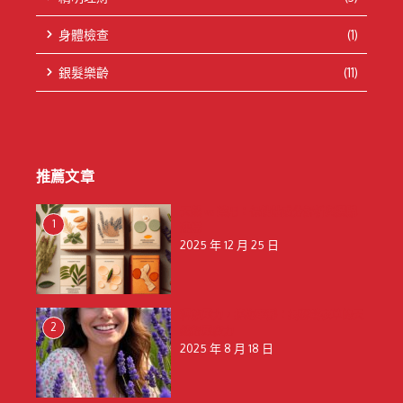
身體檢查
(1)
銀髮樂齡
(11)
推薦文章
天然 vs 藥用：保健貼成分解析與選購
1
建議
2025 年 12 月 25 日
釋放壓力，擁抱寧靜：揭秘薰衣草的天
2
然舒壓魔力
2025 年 8 月 18 日