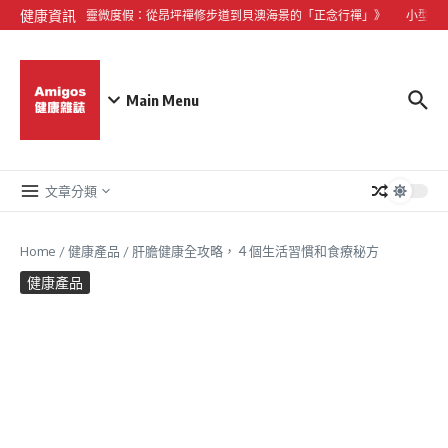
Skip to content
健康資訊
《大嶼山心靈微度假：從昂坪禪修步道到貝澳海景的「正念行禪」》
小型犬心
Main Menu
文章分類
Home
/
健康產品
/
肝膽健康全攻略，４個生活習慣和食療秘方
健康產品