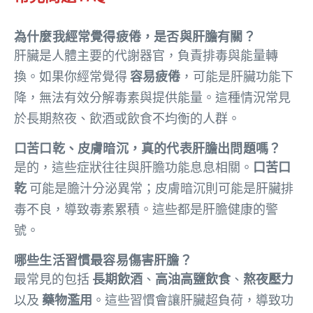
為什麼我經常覺得疲倦，是否與肝膽有關？
肝臟是人體主要的代謝器官，負責排毒與能量轉
換。如果你經常覺得
容易疲倦
，可能是肝臟功能下
降，無法有效分解毒素與提供能量。這種情況常見
於長期熬夜、飲酒或飲食不均衡的人群。
口苦口乾、皮膚暗沉，真的代表肝膽出問題嗎？
是的，這些症狀往往與肝膽功能息息相關。
口苦口
乾
可能是膽汁分泌異常；皮膚暗沉則可能是肝臟排
毒不良，導致毒素累積。這些都是肝膽健康的警
號。
哪些生活習慣最容易傷害肝膽？
最常見的包括
長期飲酒
、
高油高鹽飲食
、
熬夜壓力
以及
藥物濫用
。這些習慣會讓肝臟超負荷，導致功