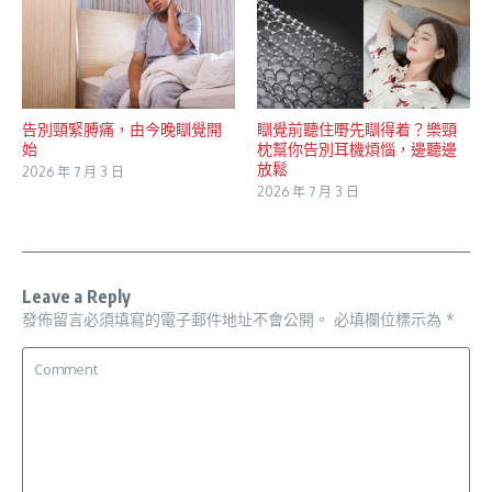
告別頸緊膊痛，由今晚瞓覺開
瞓覺前聽住嘢先瞓得着？樂頸
始
枕幫你告別耳機煩惱，邊聽邊
放鬆
2026 年 7 月 3 日
2026 年 7 月 3 日
Leave a Reply
發佈留言必須填寫的電子郵件地址不會公開。
必填欄位標示為
*