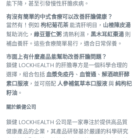
能下降，甚至引發慢性肝膽疾病。
有沒有簡單的中式食療可以改善肝膽健康？
當然有！例如
枸杞菊花茶
能清肝明目，
山楂陳皮湯
幫助消化，
綠豆薏仁粥
清熱利濕，
黑木耳紅棗湯
則
補血養肝。這些食療簡單易行，適合日常保養。
市面上有什麼產品能幫助改善肝膽問題？
鎖健 LOCKHEALTH 的肝膽專方是一個科學合理的
選擇，組合包括
血漿免疫丹
、
血管通
、
解酒疏肝酵
素口服液
，並可搭配
人參補氣草本口服液
與
純枸杞
籽油
。
關於鎖健公司
鎖健 LOCKHEALTH 公司是一家專注於提供高品質
健康產品的企業，其產品研發基於嚴謹的科學研究