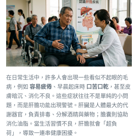
在日常生活中，許多人會出現一些看似不起眼的毛
病，例如
容易疲倦
、早晨起床時
口苦口乾
，甚至皮
膚暗沉、消化不良。這些症狀往往不是單純的小問
題，而是肝膽功能出現警號。肝臟是人體最大的代
謝器官，負責排毒、分解酒精與藥物；膽囊則協助
消化油脂。當生活習慣不良，肝膽就會「超負
荷」，導致一連串健康困擾。