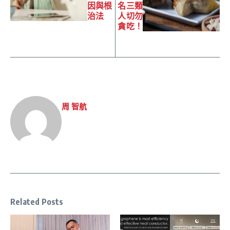
因與根
名三類
治法
人切勿
貪吃！
周 智航
Related Posts