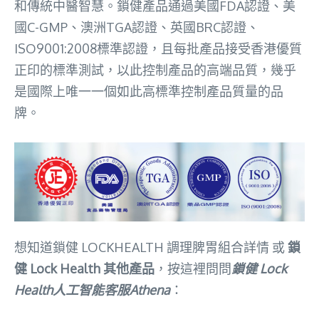
和傳統中醫智慧。鎖健產品通過美國FDA認證、美
國C-GMP、澳洲TGA認證、英國BRC認證、
ISO9001:2008標準認證，且每批產品接受香港優質
正印的標準測試，以此控制產品的高端品質，幾乎
是國際上唯一一個如此高標準控制產品質量的品
牌。
想知道鎖健 LOCKHEALTH 調理脾胃組合詳情
或
鎖
健 Lock Health 其他產品
，按這裡問問
鎖健 Lock
Health人工智能客服Athena
：