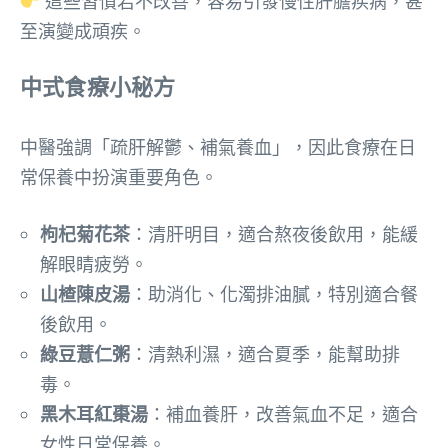
這些習慣若不改善，容易引發慢性肝膽疾病，甚
至演變成頑疾。
中式食療小秘方
中醫強調「疏肝解鬱、補氣養血」，因此食療在日
常保養中扮演重要角色。
枸杞菊花茶
：清肝明目，適合熬夜後飲用，能緩
解眼睛疲勞。
山楂陳皮湯
：助消化、化濁排油膩，特別適合餐
後飲用。
綠豆薏仁粥
：清熱利濕，適合夏季，能幫助排
毒。
黑木耳紅棗湯
：補血養肝，改善氣血不足，適合
女性日常保養。