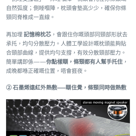
自然弧度；側睡嗰陣，枕頭會墊高少少，確保你條
頸同脊椎成一直線。
再加埋
記憶棉枕芯
，會跟住你嘅頭部同頸部形狀去
承托，均勻分散壓力。人體工學設計嘅枕頭能夠貼
合頸部曲線，提供均勻支撐，有效分散頸部壓力。
簡單講即係——
你點樣瞓，條頸都有人幫手托住
，
成晚都喺正確嘅位置，唔會捱夜。
② 石墨烯遠紅外熱敷——瞓住覺，條頸同時做熱敷