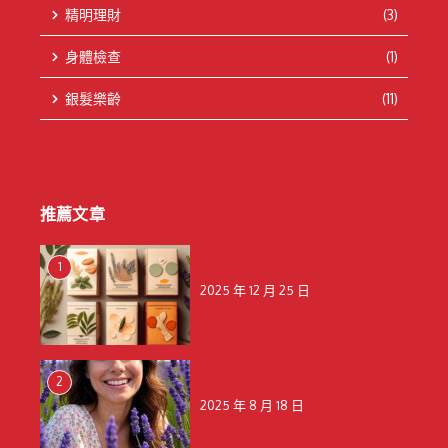
精明理財
(3)
身體檢查
(1)
銀髮樂齡
(11)
推薦文章
天然 vs 藥用：保健貼成分解析與選購
1
建議
2025 年 12 月 25 日
釋放壓力，擁抱寧靜：揭秘薰衣草的天
2
然舒壓魔力
2025 年 8 月 18 日