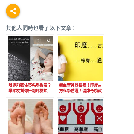
其他人同時也看了以下文章：
瞓覺前聽住嘢先瞓得着？
通血管神器揭密！印度古
樂頸枕幫你告別耳機煩
方科學驗證！健康奇蹟就
惱，邊聽邊放鬆
在一杯裡！