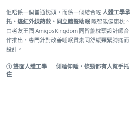
佢唔係一個普通枕頭，而係一個結合咗
人體工學承
托、遠紅外線熱敷、同立體聲助眠
嘅智能健康枕。
由老友王國 AmigosKingdom 同智能枕頭設計師合
作推出，專門針對改善睡眠質素同舒緩頸緊膊痛而
設計。
① 雙面人體工學——側睡仰睡，條頸都有人幫手托
住