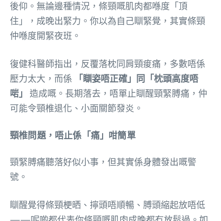
後仰。無論邊種情況，條頸嘅肌肉都喺度「頂
住」，成晚出緊力。你以為自己瞓緊覺，其實條頸
仲喺度開緊夜班。
復健科醫師指出，反覆落枕同肩頸痠痛，多數唔係
壓力太大，而係
「瞓姿唔正確」同「枕頭高度唔
啱」
造成嘅。長期落去，唔單止瞓醒頸緊膊痛，仲
可能令頸椎退化、小面關節發炎。
頸椎問題，唔止係「痛」咁簡單
頸緊膊痛聽落好似小事，但其實係身體發出嘅警
號。
瞓醒覺得條頸梗晒、擰頭唔順暢、膊頭縮起放唔低
——呢啲都代表你條頸嘅肌肉成晚都冇放鬆過。如