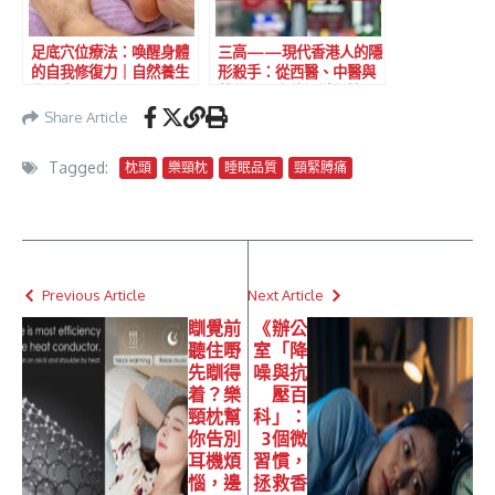
足底穴位療法：喚醒身體
三高——現代香港人的隱
的自我修復力｜自然養生
形殺手：從西醫、中醫與
秘訣大公開
營養學全方位認識與管理
Share Article
Tagged:
枕頭
樂頸枕
睡眠品質
頸緊膊痛
Previous Article
Next Article
瞓覺前
《辦公
聽住嘢
室「降
先瞓得
噪與抗
着？樂
壓百
頸枕幫
科」：
你告別
3個微
耳機煩
習慣，
惱，邊
拯救香