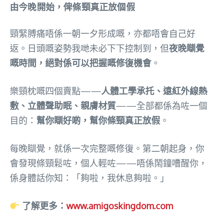
由今晚開始，俾條頸真正放個假
頸緊膊痛唔係一朝一夕形成嘅，亦都唔會自己好
返。日頭嘅姿勢我哋未必下下控制到，但
夜晚瞓覺
嘅時間，絕對係可以把握嘅修復機會
。
樂頸枕嘅四個賣點——
人體工學承托、遠紅外線熱
敷、立體聲助眠、親膚材質
——全部都係為咗一個
目的：
幫你瞓好啲，幫你條頸真正放假
。
每晚瞓覺，就係一次完整嘅修復。第二朝起身，你
會發現條頸鬆咗，個人輕咗——唔係鬧鐘嘈醒你，
係身體話你知：「夠啦，我休息夠啦。」
了解更多：
www.amigoskingdom.com