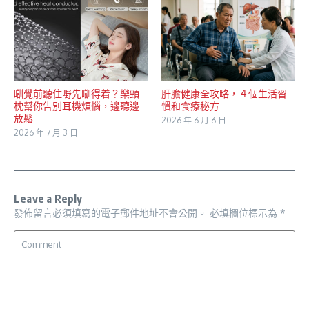
瞓覺前聽住嘢先瞓得着？樂頸
肝膽健康全攻略，４個生活習
枕幫你告別耳機煩惱，邊聽邊
慣和食療秘方
放鬆
2026 年 6 月 6 日
2026 年 7 月 3 日
Leave a Reply
發佈留言必須填寫的電子郵件地址不會公開。
必填欄位標示為
*