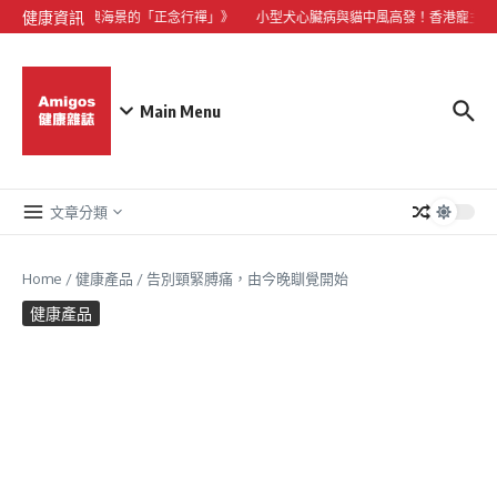
Skip to content
健康資訊
禪修步道到貝澳海景的「正念行禪」》
小型犬心臟病與貓中風高發！香港寵主如何
Main Menu
文章分類
Home
/
健康產品
/
告別頸緊膊痛，由今晚瞓覺開始
健康產品