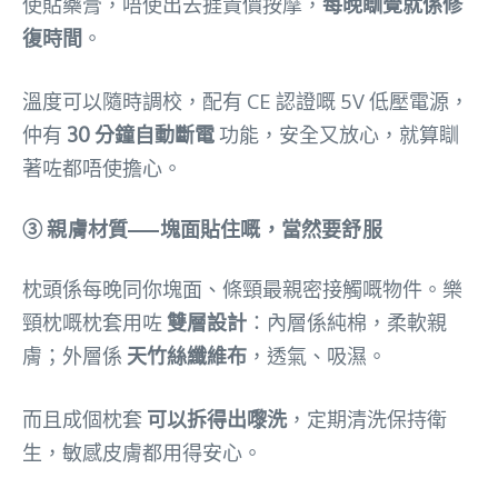
使貼藥膏，唔使出去捱貴價按摩，
每晚瞓覺就係修
復時間
。
溫度可以隨時調校，配有 CE 認證嘅 5V 低壓電源，
仲有
30 分鐘自動斷電
功能，安全又放心，就算瞓
著咗都唔使擔心。
③ 親膚材質——塊面貼住嘅，當然要舒服
枕頭係每晚同你塊面、條頸最親密接觸嘅物件。樂
頸枕嘅枕套用咗
雙層設計
：內層係純棉，柔軟親
膚；外層係
天竹絲纖維布
，透氣、吸濕。
而且成個枕套
可以拆得出嚟洗
，定期清洗保持衛
生，敏感皮膚都用得安心。