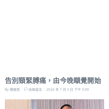
告別頸緊膊痛，由今晚瞓覺開始
By
陳進𤋮
尚無留言
2026 年 7 月 3 日
下午 5:40