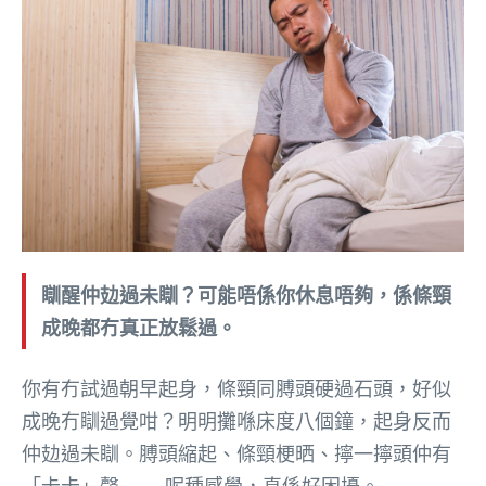
瞓醒仲攰過未瞓？可能唔係你休息唔夠，係條頸
成晚都冇真正放鬆過。
你有冇試過朝早起身，條頸同膊頭硬過石頭，好似
成晚冇瞓過覺咁？明明攤喺床度八個鐘，起身反而
仲攰過未瞓。膊頭縮起、條頸梗晒、擰一擰頭仲有