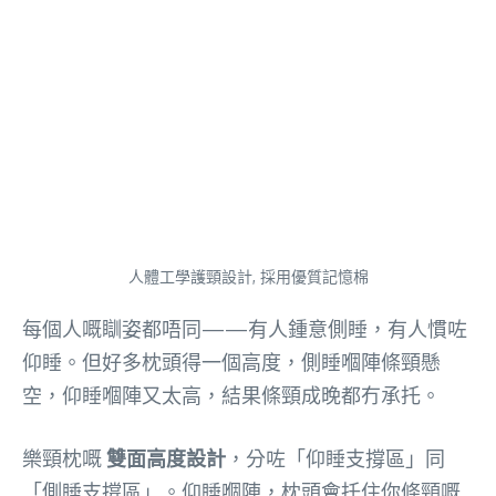
人體工學護頸設計, 採用優質記憶棉
每個人嘅瞓姿都唔同——有人鍾意側睡，有人慣咗
仰睡。但好多枕頭得一個高度，側睡嗰陣條頸懸
空，仰睡嗰陣又太高，結果條頸成晚都冇承托。
樂頸枕嘅
雙面高度設計
，分咗「仰睡支撐區」同
「側睡支撐區」。仰睡嗰陣，枕頭會托住你條頸嘅