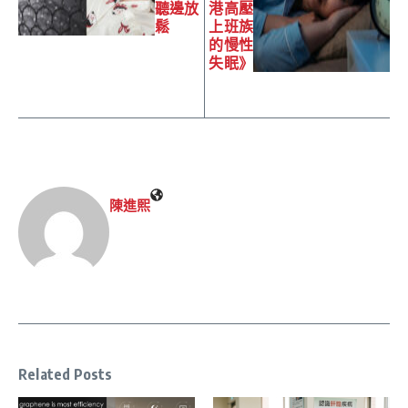
聽邊放
港高壓
鬆
上班族
的慢性
失眠》
陳進𤋮
Related Posts