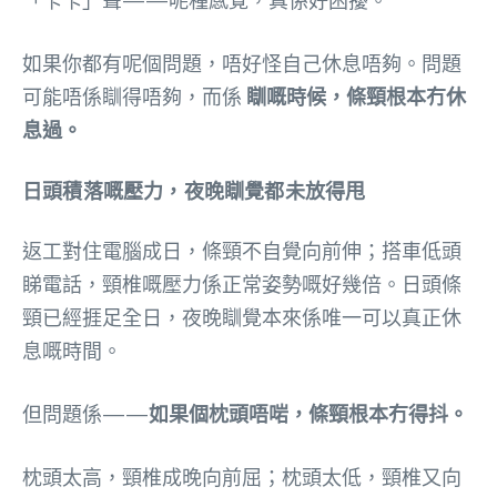
「卡卡」聲——呢種感覺，真係好困擾。
如果你都有呢個問題，唔好怪自己休息唔夠。問題
可能唔係瞓得唔夠，而係
瞓嘅時候，條頸根本冇休
息過。
日頭積落嘅壓力，夜晚瞓覺都未放得甩
返工對住電腦成日，條頸不自覺向前伸；搭車低頭
睇電話，頸椎嘅壓力係正常姿勢嘅好幾倍。日頭條
頸已經捱足全日，夜晚瞓覺本來係唯一可以真正休
息嘅時間。
但問題係——
如果個枕頭唔啱，條頸根本冇得抖。
枕頭太高，頸椎成晚向前屈；枕頭太低，頸椎又向