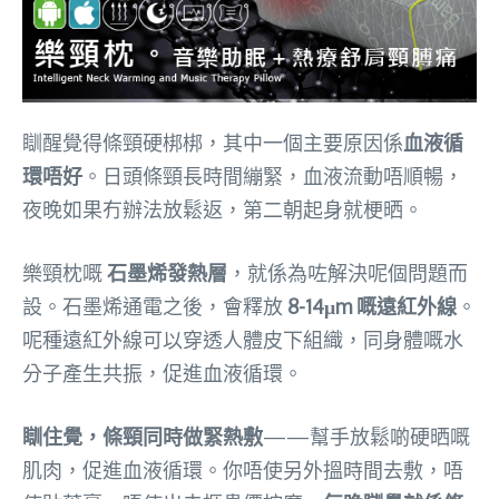
瞓醒覺得條頸硬梆梆，其中一個主要原因係
血液循
環唔好
。日頭條頸長時間繃緊，血液流動唔順暢，
夜晚如果冇辦法放鬆返，第二朝起身就梗晒。
樂頸枕嘅
石墨烯發熱層
，就係為咗解決呢個問題而
設。石墨烯通電之後，會釋放
8-14μm 嘅遠紅外線
。
呢種遠紅外線可以穿透人體皮下組織，同身體嘅水
分子產生共振，促進血液循環。
瞓住覺，條頸同時做緊熱敷
——幫手放鬆啲硬晒嘅
肌肉，促進血液循環。你唔使另外搵時間去敷，唔