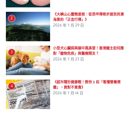
《大嶼山心靈微度假：從昂坪禪修步道到貝澳
2
海景的「正念行禪」》
2026 年 7 月 29 日
小型犬心臟病與貓中風高發！香港寵主如何應
3
對「寵物危疾」與醫療開支？
2026 年 7 月 23 日
《超市隱形健康戰！教你 3 招「看懂營養標
4
籤」，買對不買貴》
2026 年 7 月 14 日