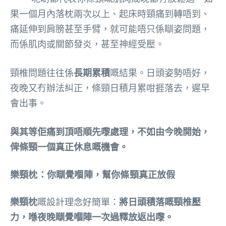
果一個月內落枕兩次以上、起床時頸痛到轉唔到、
痛延伸到肩膀甚至手臂，就可能唔只係瞓姿問題，
而係肌肉或關節發炎，甚至神經受壓。
頸椎問題往往係
長期累積
嘅結果。日頭姿勢唔好，
夜晚又冇辦法糾正，條頸日積月累咁捱落去，遲早
會出事。
與其等佢痛到頂唔順先嚟處理，不如由今晚開始，
俾條頸一個真正休息嘅機會。
樂頸枕：你瞓覺嗰陣，幫你條頸真正放假
樂頸枕
嘅設計理念好簡單：
將日頭積落嘅頸椎壓
力，喺夜晚瞓覺嗰陣一次過釋放返出嚟。