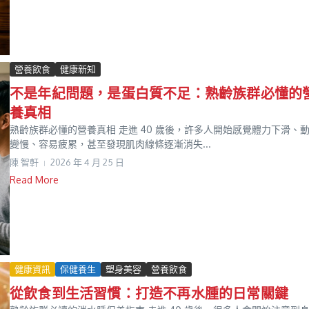
營養飲食
健康新知
不是年紀問題，是蛋白質不足：熟齡族群必懂的
養真相
熟齡族群必懂的營養真相 走進 40 歲後，許多人開始感覺體力下滑、
變慢、容易疲累，甚至發現肌肉線條逐漸消失...
陳 智軒
2026 年 4 月 25 日
Read More
健康資訊
保健養生
塑身美容
營養飲食
從飲食到生活習慣：打造不再水腫的日常關鍵