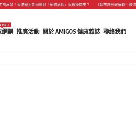
！香港寵主如何應對「寵物危疾」與醫療開支？
《超市隱形健康戰！教你 3 招
Y PRO
康網購
推廣活動
關於 AMIGOS 健康雜誌
聯絡我們