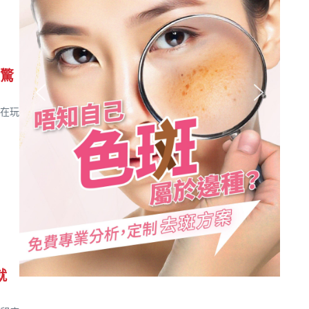
人驚
在玩
就