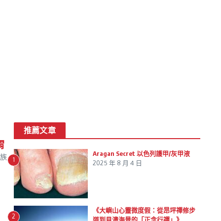
推薦文章
胃
Aragan Secret 以色列護甲/灰甲液
族，
1
2025 年 8 月 4 日
《大嶼山心靈微度假：從昂坪禪修步
2
道到貝澳海景的「正念行禪」》