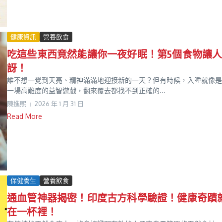
健康資訊
營養飲食
吃這些東西竟然能讓你一夜好眠！第5個食物讓
訝！
誰不想一覺到天亮、精神滿滿地迎接新的一天？但有時候，入睡就像是
一場高難度的益智遊戲，翻來覆去都找不到正確的...
陳進𤋮
2026 年 1 月 31 日
Read More
保健養生
營養飲食
通血管神器揭密！印度古方科學驗證！健康奇蹟
在一杯裡！