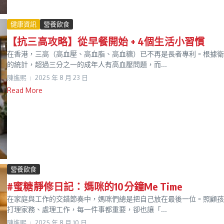
健康資訊
營養飲食
【抗三高攻略】從早餐開始 + 4個生活小習慣
在香港，三高（高血壓、高血脂、高血糖）已不再是長者專利。根據衛
的統計，超過三分之一的成年人有高血壓問題，而...
陳進𤋮
2025 年 8 月 23 日
Read More
營養飲食
#蜜糖靜修日記：媽咪的10分鐘Me Time
在家庭與工作的交錯節奏中，媽咪們總是把自己放在最後一位。照顧孩
打理家務、處理工作，每一件事都重要，卻也讓「...
陳進𤋮
2025 年 8 月 10 日