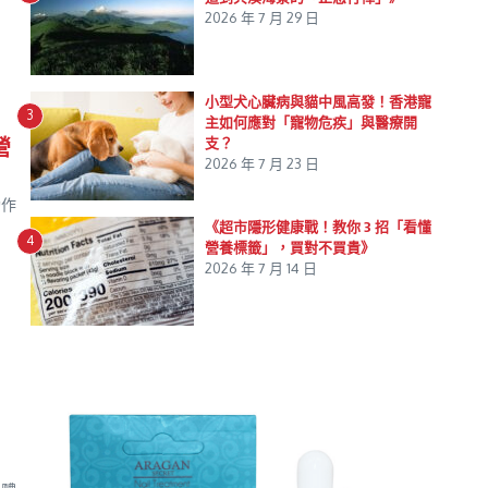
2026 年 7 月 29 日
小型犬心臟病與貓中風高發！香港寵
3
主如何應對「寵物危疾」與醫療開
營
支？
2026 年 7 月 23 日
動作
《超市隱形健康戰！教你 3 招「看懂
4
營養標籤」，買對不買貴》
2026 年 7 月 14 日