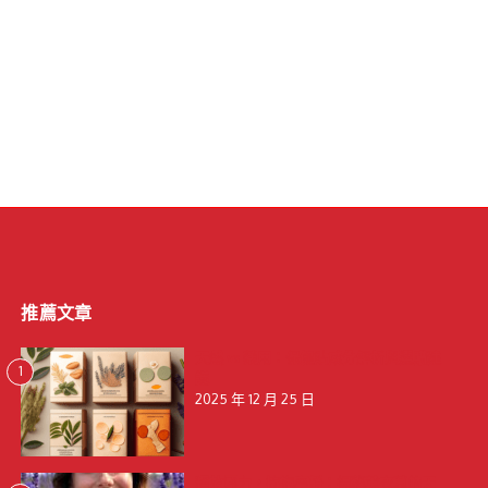
推薦文章
天然 vs 藥用：保健貼成分解析與選購建
1
議
2025 年 12 月 25 日
釋放壓力，擁抱寧靜：揭秘薰衣草的天