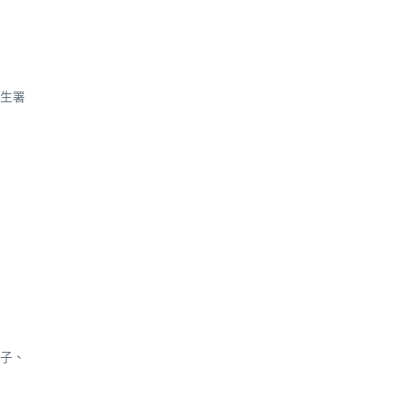
生署
子、