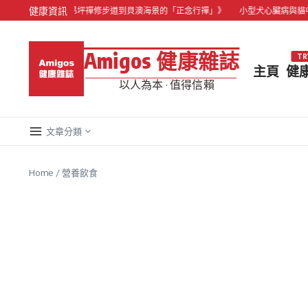
Skip to content
健康資訊
微度假：從昂坪禪修步道到貝澳海景的「正念行禪」》
小型犬心臟病與貓中風高發
Amigos 健康雜誌
TR
主頁
健
以人為本 · 值得信賴
文章分類
Home
/
營養飲食