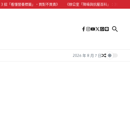
「看懂營養標籤」，買對不買貴》
《辦公室「降噪與抗壓百科」：3個微習慣，拯救
2026 年 8 月 7 日