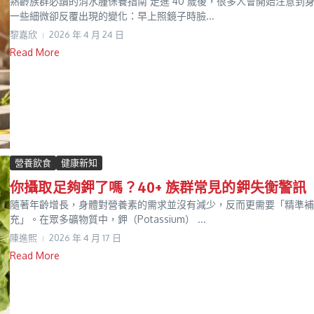
熟齡族群必讀的消水腫保養指南 走進 40 歲後，很多人會開始注意到
一些細微卻反覆出現的變化：早上照鏡子時臉...
黎嘉欣
2026 年 4 月 24 日
Read More
營養飲食
健康新知
你攝取足夠鉀了嗎？40+ 族群常見的鉀失衡警訊
隨著年齡增長，身體對營養素的需求並沒有減少，反而更需要「精準補
充」。在眾多礦物質中，鉀（Potassium） ...
陳進𤋮
2026 年 4 月 17 日
Read More