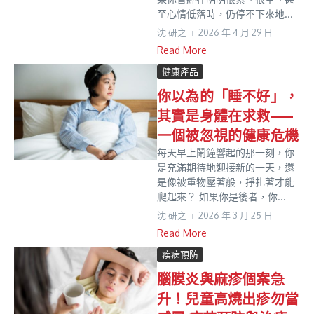
至心情低落時，仍停不下來地...
沈 研之
2026 年 4 月 29 日
Read More
健康產品
你以為的「睡不好」，
其實是身體在求救——
一個被忽視的健康危機
每天早上鬧鐘響起的那一刻，你
是充滿期待地迎接新的一天，還
是像被重物壓著般，掙扎著才能
爬起來？ 如果你是後者，你...
沈 研之
2026 年 3 月 25 日
Read More
疾病預防
腦膜炎與麻疹個案急
升！兒童高燒出疹勿當