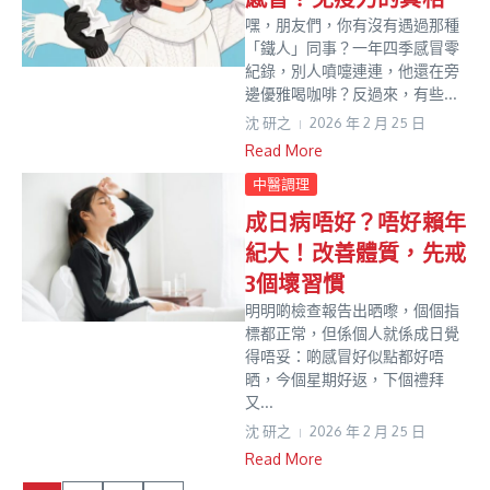
嘿，朋友們，你有沒有遇過那種
「鐵人」同事？一年四季感冒零
紀錄，別人噴嚏連連，他還在旁
邊優雅喝咖啡？反過來，有些...
沈 研之
2026 年 2 月 25 日
Read More
中醫調理
成日病唔好？唔好賴年
紀大！改善體質，先戒
3個壞習慣
明明啲檢查報告出晒嚟，個個指
標都正常，但係個人就係成日覺
得唔妥：啲感冒好似點都好唔
晒，今個星期好返，下個禮拜
又...
沈 研之
2026 年 2 月 25 日
Read More