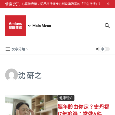
Skip to content
健康資訊
《大嶼山心靈微度假：從昂坪禪修步道到貝澳海景的「正念行禪」》
小型犬
Main Menu
文章分類
沈 研之
健康新知
腦年齡由你定？史丹福
17年追蹤：常做4件