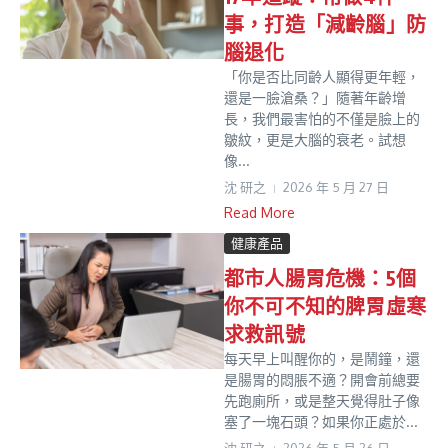
事，打造「減齡腦」防
腦退化
「你是否比同齡人顯得更年輕，
還是一臉滄桑？」隨著年齡增
長，我們最害怕的不僅是臉上的
皺紋，更是大腦的衰老。試想
像...
沈 研之
2026 年 5 月 27 日
Read More
健康產品
都市人腸胃危機：5個
你不可不知的脾胃虛寒
求救訊號
每天早上叫醒你的，是鬧鐘，還
是腸胃的悶脹不適？開會前總要
先跑廁所，或是整天覺得肚子像
塞了一塊石頭？如果你正處於...