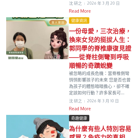
沈 研之
2026 年 3 月 20 日
Read More
健康資訊
一份母愛，三次治療，
換來女兒的挺拔人生：
郭同學的脊椎康復見證
——從脊柱側彎到呼吸
順暢的奇蹟蛻變
被忽略的成長危機：當脊椎側彎
悄悄影響孩子的未來 您是否也曾
為孩子的體態暗暗擔心，卻不確
定該如何行動？許多家長可...
沈 研之
2026 年 3 月 10 日
Read More
奇趣健康
為什麼有些人特別容易
感冒？免疫力的真相