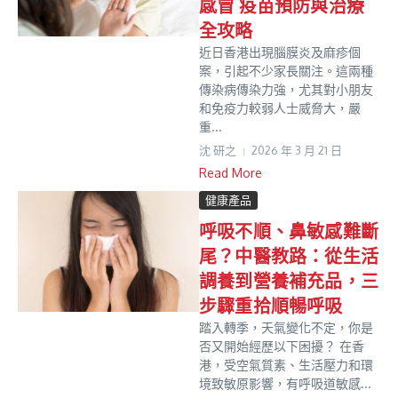
感冒 疫苗預防與治療
全攻略
近日香港出現腦膜炎及麻疹個
案，引起不少家長關注。這兩種
傳染病傳染力強，尤其對小朋友
和免疫力較弱人士威脅大，嚴
重...
沈 研之
2026 年 3 月 21 日
Read More
健康產品
呼吸不順、鼻敏感難斷
尾？中醫教路：從生活
調養到營養補充品，三
步驟重拾順暢呼吸
踏入轉季，天氣變化不定，你是
否又開始經歷以下困擾？ 在香
港，受空氣質素、生活壓力和環
境致敏原影響，有呼吸道敏感...