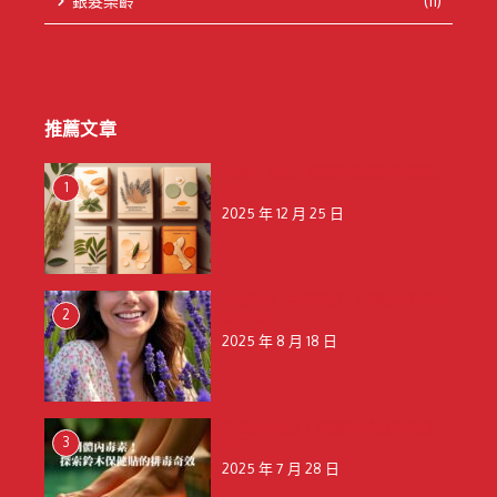
銀髮樂齡
(11)
推薦文章
天然 vs 藥用：保健貼成分解析與選購
1
建議
2025 年 12 月 25 日
釋放壓力，擁抱寧靜：揭秘薰衣草的天
2
然舒壓魔力
2025 年 8 月 18 日
告別體內毒素！探索鈴木保健貼的排毒
3
奇效
2025 年 7 月 28 日