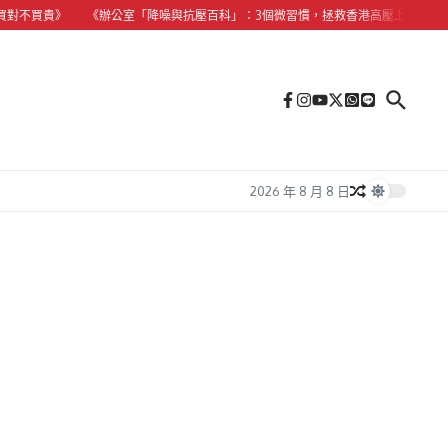
貴》
《辦公室「降噪與抗壓百科」：3個微習慣，拯救香港高壓上班族的慢性失眠
2026 年 8 月 8 日