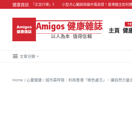
Skip to content
健康資訊
貝澳海景的「正念行禪」》
小型犬心臟病與貓中風高發！香港寵主如何應對「寵
Amigos 健康雜誌
TR
主頁
健
以人為本 · 值得信賴
文章分類
Home
/
心靈健康
/
城市森呼吸：利用香港「綠色處方」，讓自然力量