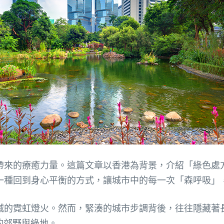
帶來的療癒力量。這篇文章以香港為背景，介紹「綠色處
一種回到身心平衡的方式，讓城市中的每一次「森呼吸」
滅的霓虹燈火。然而，緊湊的城市步調背後，往往隱藏著
的郊野與綠地。