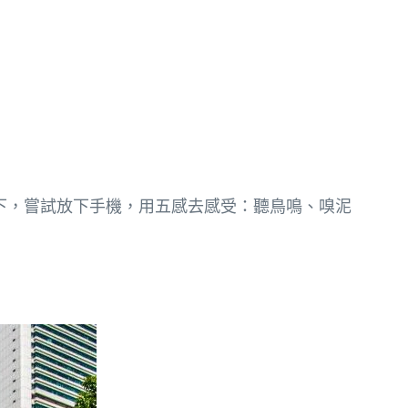
下，嘗試放下手機，用五感去感受：聽鳥鳴、嗅泥