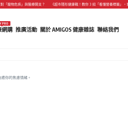
物危疾」與醫療開支？
《超市隱形健康戰！教你 3 招「看懂營養標籤」，買對不買
Y PRO
康網購
推廣活動
關於 AMIGOS 健康雜誌
聯絡我們
治癒你的焦慮情緒。