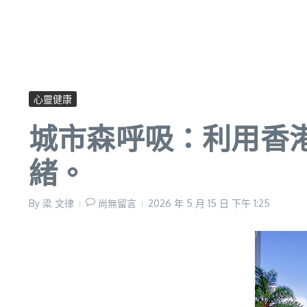
心靈健康
城市森呼吸：利用香
緒。
By
梁 文律
尚無留言
2026 年 5 月 15 日
下午 1:25