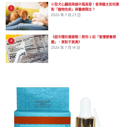
小型犬心臟病與貓中風高發！香港寵主如何應
3
對「寵物危疾」與醫療開支？
2026 年 7 月 23 日
《超市隱形健康戰！教你 3 招「看懂營養標
4
籤」，買對不買貴》
2026 年 7 月 14 日