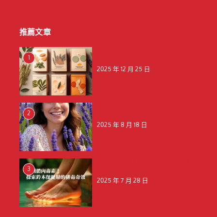
推薦文章
天然 vs 藥用：保健貼成分解析與選購
1
建議
2025 年 12 月 25 日
釋放壓力，擁抱寧靜：揭秘薰衣草的天
2
然舒壓魔力
2025 年 8 月 18 日
告別體內毒素！探索鈴木保健貼的排毒
3
奇效
2025 年 7 月 28 日