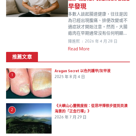
早發現
多數人談起腸道健康，往往是因
為已經出現腹痛、排便改變或不
適症狀才開始注意。然而，大腸
瘜肉在早期通常沒有任何明顯...
陳進𤋮
2026 年 4 月 28 日
Read More
推薦文章
Aragan Secret 以色列護甲/灰甲液
1
2025 年 8 月 4 日
《大嶼山心靈微度假：從昂坪禪修步道到貝澳
2
海景的「正念行禪」》
2026 年 7 月 29 日