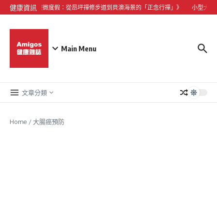
Skip to content
健康資訊
《大嶼山心靈微度假：從昂坪禪修步道到貝澳海景的「正念行禪」》
小型犬心
Main Menu
文章分類
Home
/
大腸癌預防