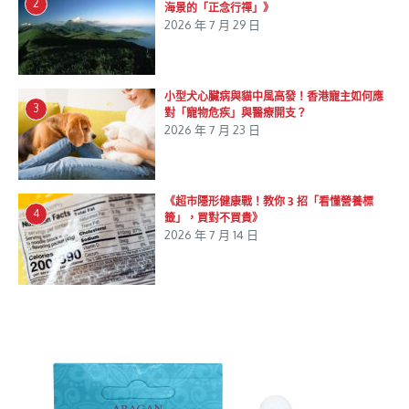
2
海景的「正念行禪」》
2026 年 7 月 29 日
小型犬心臟病與貓中風高發！香港寵主如何應
3
對「寵物危疾」與醫療開支？
2026 年 7 月 23 日
《超市隱形健康戰！教你 3 招「看懂營養標
4
籤」，買對不買貴》
2026 年 7 月 14 日