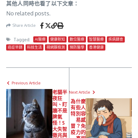
其他人同時也看了以下文章：
No related posts.
Share Article
Tagged:
AI醫療
健康新知
數位醫療
智慧醫療
疾病篩查
癌症早篩
科技生活
視網膜檢測
預防醫學
香港健康
Previous Article
老貓半
Next Article
夜狂
為什麼
叫、盯
有些人
牆不是
特別容
脾氣
易感
怪！5
冒？免
大失智
疫力的
徵兆與