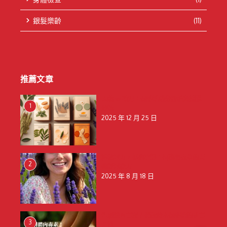
銀髮樂齡
(11)
推薦文章
天然 vs 藥用：保健貼成分解析與選購
1
建議
2025 年 12 月 25 日
釋放壓力，擁抱寧靜：揭秘薰衣草的天
2
然舒壓魔力
2025 年 8 月 18 日
告別體內毒素！探索鈴木保健貼的排毒
3
奇效