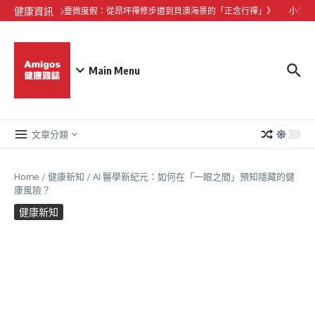
Skip to content
健康資訊
《大嶼山心靈微度假：從昂坪禪修步道到貝澳海景的「正念行禪」》
小型犬心
Main Menu
文章分類
Home
/
健康新知
/
AI 醫學新紀元：如何在「一眼之間」預知隱藏的健
康風險？
健康新知