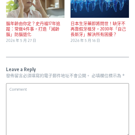
腦年齡由你定？史丹福17年追
日本生牙藥即將問世！缺牙不
蹤：常做4件事，打造「減齡
再靠假牙植牙，2030年「自己
腦」防腦退化
長新牙」解決所有困擾？
2026 年 5 月 27 日
2026 年 5 月 16 日
Leave a Reply
發佈留言必須填寫的電子郵件地址不會公開。
必填欄位標示為
*