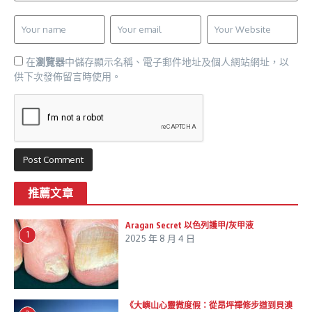
在
瀏覽器
中儲存顯示名稱、電子郵件地址及個人網站網址，以
供下次發佈留言時使用。
推薦文章
Aragan Secret 以色列護甲/灰甲液
1
2025 年 8 月 4 日
《大嶼山心靈微度假：從昂坪禪修步道到貝澳