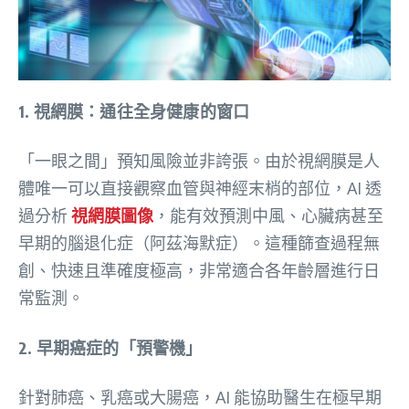
1. 視網膜：通往全身健康的窗口
「一眼之間」預知風險並非誇張。由於視網膜是人
體唯一可以直接觀察血管與神經末梢的部位，AI 透
過分析
視網膜圖像
，能有效預測中風、心臟病甚至
早期的腦退化症（阿茲海默症）
。這種篩查過程無
創、快速且準確度極高，非常適合各年齡層進行日
常監測
。
2. 早期癌症的「預警機」
針對肺癌、乳癌或大腸癌，AI 能協助醫生在極早期