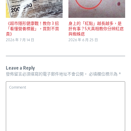
《超市隱形健康戰！教你 3 招
身上的「紅點」越長越多，是
「看懂營養標籤」，買對不買
肝有事？5大真相教你分辨紅痣
貴》
與蜘蛛痣
2026 年 7 月 14 日
2026 年 6 月 25 日
Leave a Reply
發佈留言必須填寫的電子郵件地址不會公開。
必填欄位標示為
*