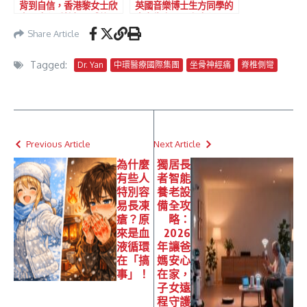
背到自信，香港黎女士欣
英國音樂博士生方同學的
喜三療程重拾輕盈體態
真實告白：三次療程，
「從繃緊的弦到自在」的
Share Article
演奏家
Tagged:
Dr. Yan
中環醫療國際集團
坐骨神經痛
脊椎側彎
Previous Article
Next Article
為什麼
獨居長
有些人
者智能
特別容
養老設
易長凍
備全攻
瘡？原
略：
來是血
2026
液循環
年讓爸
在「搞
媽安心
事」！
在家，
子女遠
程守護