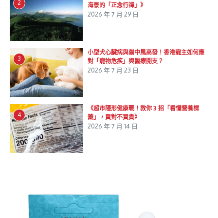
2
海景的「正念行禪」》
2026 年 7 月 29 日
小型犬心臟病與貓中風高發！香港寵主如何應
3
對「寵物危疾」與醫療開支？
2026 年 7 月 23 日
《超市隱形健康戰！教你 3 招「看懂營養標
4
籤」，買對不買貴》
2026 年 7 月 14 日