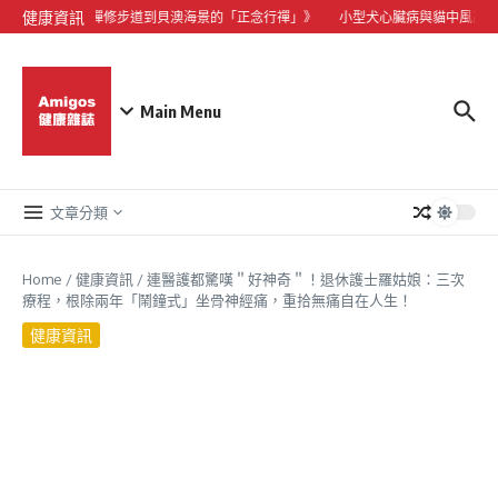
Skip to content
健康資訊
度假：從昂坪禪修步道到貝澳海景的「正念行禪」》
小型犬心臟病與貓中風高發！
Main Menu
文章分類
Home
/
健康資訊
/
連醫護都驚嘆＂好神奇＂！退休護士羅姑娘：三次
療程，根除兩年「鬧鐘式」坐骨神經痛，重拾無痛自在人生！
健康資訊