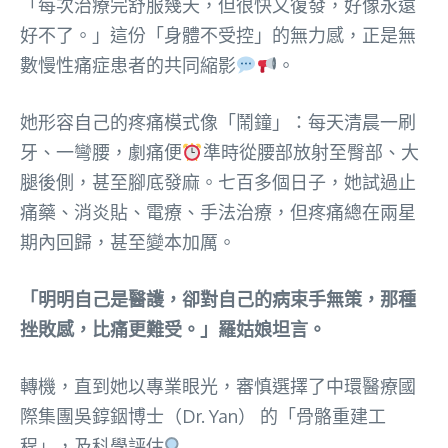
「每次治療完舒服幾天，但很快又復發，好像永遠
好不了。」這份「身體不受控」的無力感，正是無
數慢性痛症患者的共同縮影
。
她形容自己的疼痛模式像「鬧鐘」：每天清晨一刷
牙、一彎腰，劇痛便
準時從腰部放射至臀部、大
腿後側，甚至腳底發麻。七百多個日子，她試過止
痛藥、消炎貼、電療、手法治療，但疼痛總在兩星
期內回歸，甚至變本加厲。
「明明自己是醫護，卻對自己的病束手無策，那種
挫敗感，比痛更難受。」羅姑娘坦言。
轉機，直到她以專業眼光，審慎選擇了中環醫療國
際集團吳錞銦博士（Dr. Yan） 的「骨骼重建工
程」，及科學評估