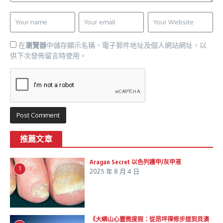
在
瀏覽器
中儲存顯示名稱、電子郵件地址及個人網站網址，以
供下次發佈留言時使用。
推薦文章
Aragan Secret 以色列護甲/灰甲液
1
2025 年 8 月 4 日
《大嶼山心靈微度假：從昂坪禪修步道到貝澳