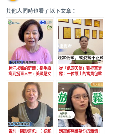
其他人同時也看了以下文章：
跨洋求醫的奇蹟：從手麻
從「低頭天使」到挺直脊
痺到挺直人生，美國趙女
樑：一位護士的富貴包重
士三次療程重獲健康曲線
生記
告別「隱形背包」：從駝
別讓疼痛綁架你的熱情！