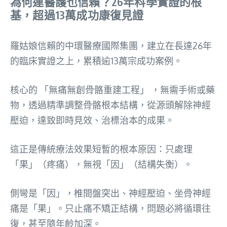
為何連醫護也信賴？26年科學實證的根
基，超過13萬成功康復見證
羅姑娘信賴的中環醫療國際集團，建立在長達26年
的臨床實證之上，累積逾13萬宗成功案例。
核心的 「無痛無創骨骼重建工程」 ，無需手術或藥
物，透過精準調整骨骼根本結構，從源頭解除神經
壓迫，達致即時見效、治標治本的成果。
這正是傳統療法效果短暫的根本原因：只處理
「果」（疼痛），無視「因」（結構失衡）。
側彎是「因」，椎間盤突出、神經壓迫、坐骨神經
痛是「果」。只止痛不矯正結構，問題必將循環往
復，甚至隨年齡加深。