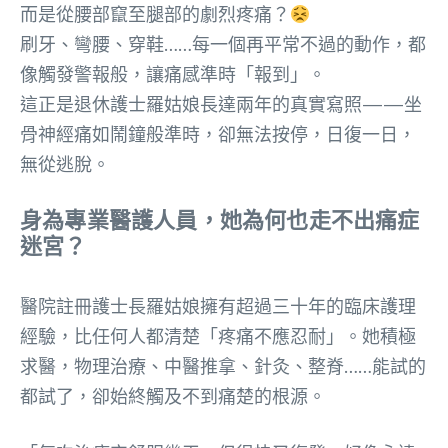
而是從腰部竄至腿部的劇烈疼痛？
刷牙、彎腰、穿鞋……每一個再平常不過的動作，都
像觸發警報般，讓痛感準時「報到」。
這正是退休護士羅姑娘長達兩年的真實寫照——坐
骨神經痛如鬧鐘般準時，卻無法按停，日復一日，
無從逃脫。
身為專業醫護人員，她為何也走不出痛症
迷宮？
醫院註冊護士長羅姑娘擁有超過三十年的臨床護理
經驗，比任何人都清楚「疼痛不應忍耐」。她積極
求醫，物理治療、中醫推拿、針灸、整脊……能試的
都試了，卻始終觸及不到痛楚的根源。