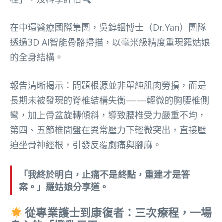
在中環醫療國際集團，吳錞銦博士（Dr. Yan）團隊
透過3D AI智能骨骼掃描，以毫米級精度重現羅姑娘
的全身結構。
報告清晰揭示：問題根源並非單純肌肉勞損，而是
長期未被發現的脊椎結構失衡——輕微的胸腰椎側
彎，加上骨盆旋轉傾斜，導致腰椎受力嚴重不均，
第四、五節椎間盤在異常壓力下輕微突出，直接壓
迫坐骨神經根，引發反覆劇痛與腳麻。
「我終於明白，止痛不是終點，重建才是答
案。」羅姑娘分享道。
從專業護士到康復者：三次療程，一場