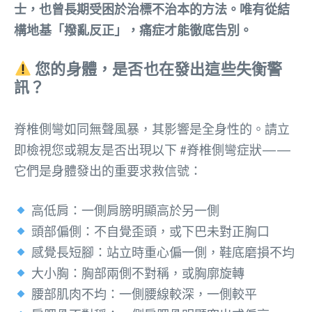
士，也曾長期受困於治標不治本的方法。唯有從結
構地基「撥亂反正」，痛症才能徹底告別。
您的身體，是否也在發出這些失衡警
訊？
脊椎側彎如同無聲風暴，其影響是全身性的。請立
即檢視您或親友是否出現以下 #脊椎側彎症狀——
它們是身體發出的重要求救信號：
高低肩：一側肩膀明顯高於另一側
頭部偏側：不自覺歪頭，或下巴未對正胸口
感覺長短腳：站立時重心偏一側，鞋底磨損不均
大小胸：胸部兩側不對稱，或胸廓旋轉
腰部肌肉不均：一側腰線較深，一側較平