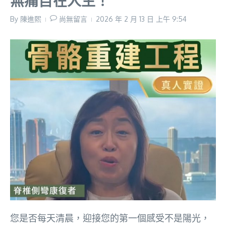
無痛自在人生！
By
陳進𤋮
尚無留言
2026 年 2 月 13 日
上午 9:54
您是否每天清晨，迎接您的第一個感受不是陽光，