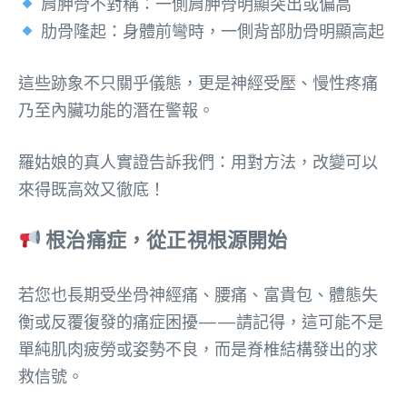
肩胛骨不對稱：一側肩胛骨明顯突出或偏高
肋骨隆起：身體前彎時，一側背部肋骨明顯高起
這些跡象不只關乎儀態，更是神經受壓、慢性疼痛
乃至內臟功能的潛在警報。
羅姑娘的真人實證告訴我們：用對方法，改變可以
來得既高效又徹底！
根治痛症，從正視根源開始
若您也長期受坐骨神經痛、腰痛、富貴包、體態失
衡或反覆復發的痛症困擾——請記得，這可能不是
單純肌肉疲勞或姿勢不良，而是脊椎結構發出的求
救信號。