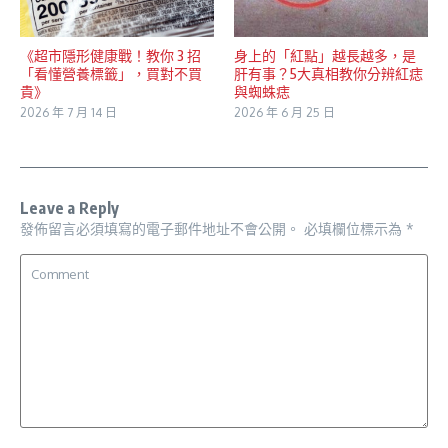
《超市隱形健康戰！教你 3 招
身上的「紅點」越長越多，是
「看懂營養標籤」，買對不買
肝有事？5大真相教你分辨紅痣
貴》
與蜘蛛痣
2026 年 7 月 14 日
2026 年 6 月 25 日
Leave a Reply
發佈留言必須填寫的電子郵件地址不會公開。
必填欄位標示為
*