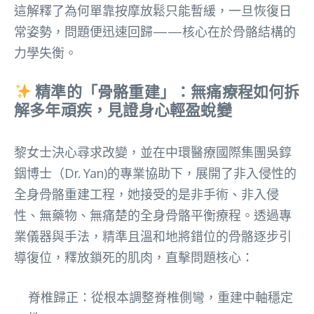
這解釋了為何單靠按摩放鬆只能暫緩，一旦恢復日
常姿勢，問題便迅速回歸——核心在於骨骼結構的
力學失衡。
精準的「骨骼重建」：無痛療程如何拆
解多年頑疾，見證身心輕盈蛻變
黎女士決心尋求改變，並在中環醫療國際集團吳錞
銦博士（Dr. Yan)的專業協助下，展開了非入侵性的
全身骨骼重建工程，她接受的是非手術、非入侵
性、無藥物、無痛楚的全身骨骼平衡療程。透過專
業儀器與手法，精準且溫和地將錯位的骨骼逐步引
導復位，釋放鎖死的肌肉，直擊問題核心：
脊椎歸正：從根本調整脊椎側彎，重建中軸穩定