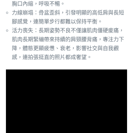
胸口內縮，呼吸不暢。
力線崩塌：骨盆歪斜，引發明顯的高低肩與長短
腳感覺，連簡單步行都難以保持平衡。
活力喪失：長期姿勢不良不僅讓肌肉僵硬痠痛，
肌肉長期緊繃帶來持續的肩頸腰背痛，專注力下
降，體態更顯疲憊、衰老，影響社交與自我觀
感，連拍張挺直的照片都成奢望。