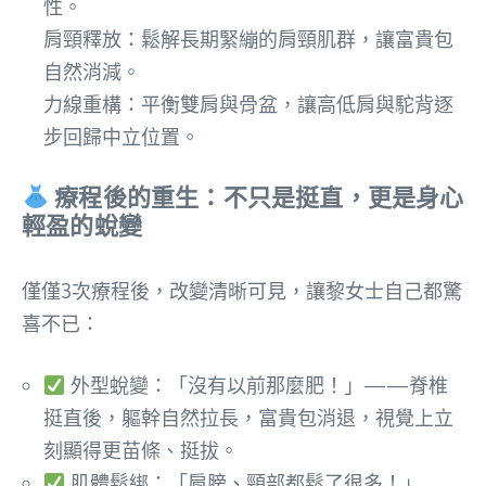
性。
肩頸釋放：鬆解長期緊繃的肩頸肌群，讓富貴包
自然消減。
力線重構：平衡雙肩與骨盆，讓高低肩與駝背逐
步回歸中立位置。
療程後的重生：不只是挺直，更是身心
輕盈的蛻變
僅僅3次療程後，改變清晰可見，讓黎女士自己都驚
喜不已：
外型蛻變：「沒有以前那麼肥！」——脊椎
挺直後，軀幹自然拉長，富貴包消退，視覺上立
刻顯得更苗條、挺拔。
肌體鬆綁：「肩膀、頸部都鬆了很多！」