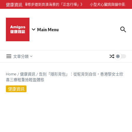
Skip to content
健康資訊
度假：從昂坪禪修步道到貝澳海景的「正念行禪」》
小型犬心臟病與貓中風高發！
Main Menu
文章分類
Home
/
健康資訊
/
告別「隱形背包」：從駝背到自信，香港黎女士欣
喜三療程重拾輕盈體態
健康資訊