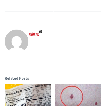
陳進𤋮
Related Posts