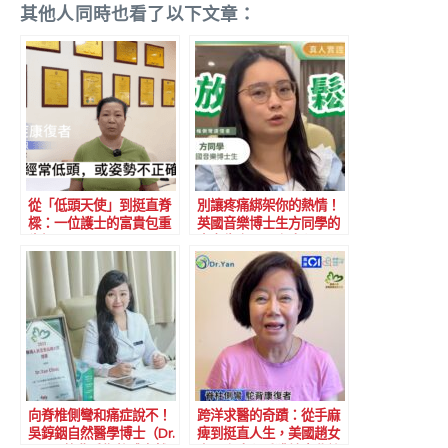
其他人同時也看了以下文章：
從「低頭天使」到挺直脊
別讓疼痛綁架你的熱情！
樑：一位護士的富貴包重
英國音樂博士生方同學的
生記
真實告白：三次療程，
「從繃緊的弦到自在」的
演奏家
向脊椎側彎和痛症說不！
跨洋求醫的奇蹟：從手麻
吳錞銦自然醫學博士（Dr.
痺到挺直人生，美國趙女