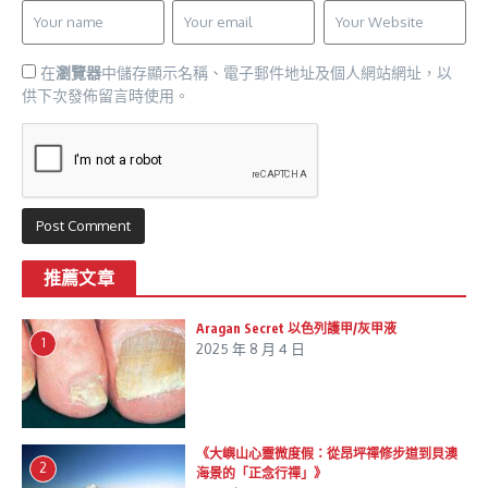
在
瀏覽器
中儲存顯示名稱、電子郵件地址及個人網站網址，以
供下次發佈留言時使用。
推薦文章
Aragan Secret 以色列護甲/灰甲液
1
2025 年 8 月 4 日
《大嶼山心靈微度假：從昂坪禪修步道到貝澳
2
海景的「正念行禪」》