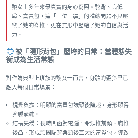
黎女士多年來最真實的身心寫照。駝背、高低
肩、富貴包，這「三位一體」的體態問題不只壓
彎了她的脊椎，更在無形中壓縮了她的自信與活
力。
被「隱形背包」壓垮的日常：當體態失
衡成為生活常態
對作為典型上班族的黎女士而言，身體的歪斜早已
融入每個日常場景：
視覺負擔：明顯的富貴包讓頸後隆起，身形顯得
臃腫緊繃。
結構失穩：長時間面對電腦，令頸椎前傾、胸椎
後凸，形成頑固駝背與頸後巨大的富貴包，導致