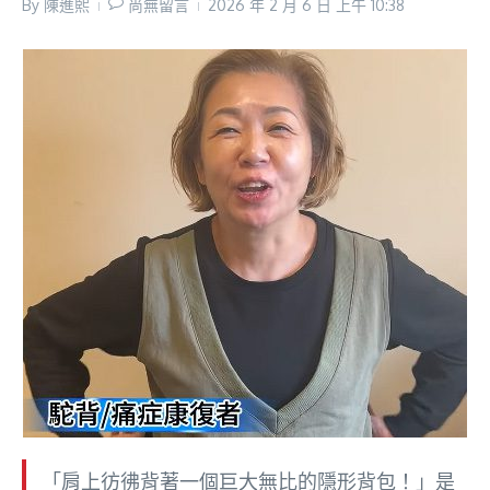
By
陳進𤋮
尚無留言
2026 年 2 月 6 日
上午 10:38
「肩上彷彿背著一個巨大無比的隱形背包！」是