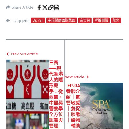
Yan）的非手術整體自然
士三次療程重獲健康曲線
醫學技術，幫助患者重拾
Share Article
健康主導權
Tagged:
Dr. Yan
中環醫療國際集團
富貴包
脊椎側彎
駝背
Previous Article
三高
——現
代香港
Next Article
人的隱
形殺
EP.04
手：從
養肺介
西醫、
紹｜氣
中醫與
管敏感
營養學
｜氣促
全方位
｜咳嗽
認識與
｜礦物
管理
輔助