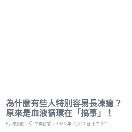
為什麼有些人特別容易長凍瘡？
原來是血液循環在「搞事」！
By
陳進𤋮
尚無留言
2026 年 2 月 10 日
下午 4:14