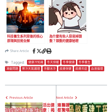
科技養生系列背後的核心
為什麼有些人容易掉頭
原理與技術全解
髮？頭髮的健康秘密
Share Article
Tagged:
健康冷知識
冬天保暖
冬季健康
冬季養生
凍瘡問題
寒冷天氣護理
手腳冰冷
皮膚保健
皮膚炎症
血液循環
Previous Article
Next Article
活出健
連醫護
康：揭
都驚嘆