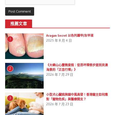
推薦文章
Aragan Secret 以色列護甲/灰甲液
1
2025 年 8 月 4 日
《大嶼山心靈微度假：從昂坪禪修步道到貝澳
2
海景的「正念行禪」》
2026 年 7 月 29 日
小型犬心臟病與貓中風高發！香港寵主如何應
3
對「寵物危疾」與醫療開支？
2026 年 7 月 23 日