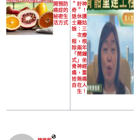
開預防
＂好神
癌症的
奇＂！
秘密生
退休護
活方式
士羅姑
娘：三
次療
程，根
除兩年
「鬧鐘
式」坐
骨神經
痛，重
拾無痛
自在人
生！