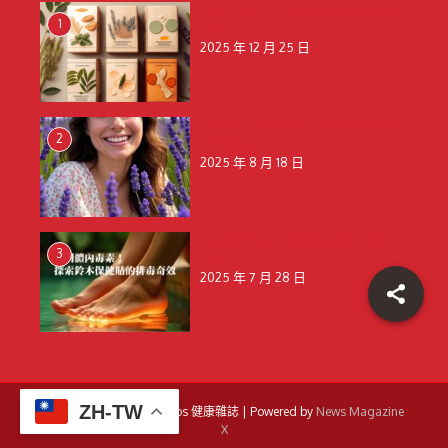
天然 vs 藥用：保健貼成分解析與選購
1
建議
2025 年 12 月 25 日
釋放壓力，擁抱寧靜：揭秘薰衣草的天
2
然舒壓魔力
2025 年 8 月 18 日
告別體內毒素！探索鈴木保健貼的排毒
3
奇效
2025 年 7 月 28 日
ZH-TW
Copyright © 2026 Amigos 健康雜誌 | Powered by
News Magazine
X