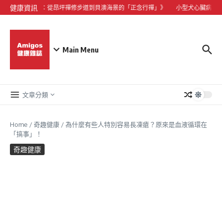
Skip to content
健康資訊
山心靈微度假：從昂坪禪修步道到貝澳海景的「正念行禪」》
小型犬心臟病與貓
Main Menu
文章分類
Home
/
奇趣健康
/
為什麼有些人特別容易長凍瘡？原來是血液循環在
「搞事」！
奇趣健康