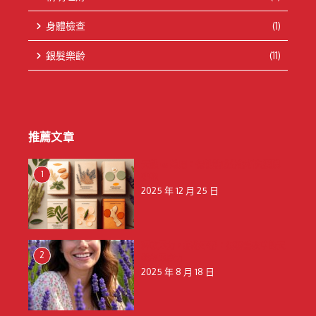
身體檢查
(1)
銀髮樂齡
(11)
推薦文章
天然 vs 藥用：保健貼成分解析與選購
1
建議
2025 年 12 月 25 日
釋放壓力，擁抱寧靜：揭秘薰衣草的天
2
然舒壓魔力
2025 年 8 月 18 日