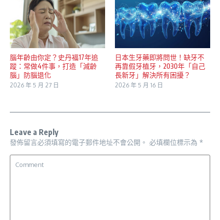
腦年齡由你定？史丹福17年追
日本生牙藥即將問世！缺牙不
蹤：常做4件事，打造「減齡
再靠假牙植牙，2030年「自己
腦」防腦退化
長新牙」解決所有困擾？
2026 年 5 月 27 日
2026 年 5 月 16 日
Leave a Reply
發佈留言必須填寫的電子郵件地址不會公開。
必填欄位標示為
*