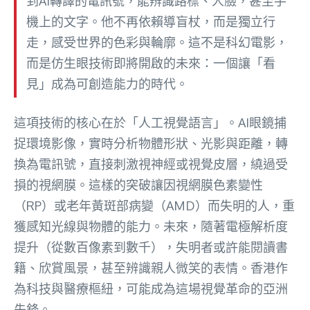
到AI轉譯的電訊號，能辨識路標、人臉，甚至手
機上的文字。他不再依賴導盲杖，而是獨立行
走，感受世界的色彩與輪廓。這不是科幻電影，
而是仿生眼技術即將開啟的未來：一個讓「看
見」成為可創造能力的時代。
這項技術的核心在於「人工視覺語言」。AI眼鏡捕
捉環境影像，實時分析物體形狀、光影與距離，轉
換為電訊號，直接刺激視神經或視覺皮層，繞過受
損的視網膜。這樣的突破讓因視網膜色素變性
（RP）或老年黃斑部病變（AMD）而失明的人，重
獲感知光線與物體的能力。未來，隨著電極解析度
提升（從數百像素到數千），失明者或許能閱讀書
籍、欣賞風景，甚至辨識親人微笑的表情。香港作
為科技與醫療樞紐，可能成為這場視覺革命的亞洲
先鋒。