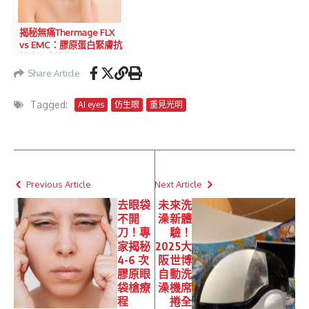
揭秘無痛Thermage FLX
vs EMC：膠原蛋白緊膚抗
皺療程大比拼！
Share Article
Tagged:
AI eyes
仿生眼
重見光明
Previous Article
Next Article
去眼袋
未來洗
不開
澡新體
刀！專
驗！
家揭秘
2025大
4-6 次
阪世博
膠原眼
自動洗
袋槍療
澡機席
程
捲全