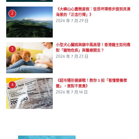
《大嶼山心靈微度假：從昂坪禪修步道到貝澳
2
海景的「正念行禪」》
2026 年 7 月 29 日
小型犬心臟病與貓中風高發！香港寵主如何應
3
對「寵物危疾」與醫療開支？
2026 年 7 月 23 日
《超市隱形健康戰！教你 3 招「看懂營養標
4
籤」，買對不買貴》
2026 年 7 月 14 日