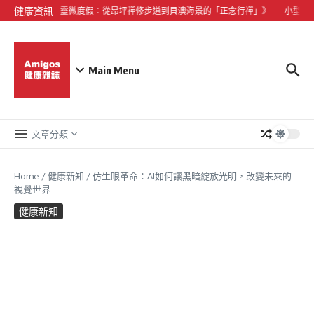
Skip to content
健康資訊
《大嶼山心靈微度假：從昂坪禪修步道到貝澳海景的「正念行禪」》
小型犬心
Main Menu
文章分類
Home
/
健康新知
/
仿生眼革命：AI如何讓黑暗綻放光明，改變未來的
視覺世界
健康新知