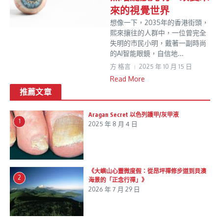
來的視覺世界
想像一下，2035年的香港街頭，
熙來攘往的人群中，一位曾完全
失明的市民小明，戴著一副時尚
的AI智能眼鏡，自信地...
方 格言
2025 年 10 月 15 日
Read More
推薦文章
Aragan Secret 以色列護甲/灰甲液
1
2025 年 8 月 4 日
《大嶼山心靈微度假：從昂坪禪修步道到貝澳
2
海景的「正念行禪」》
2026 年 7 月 29 日