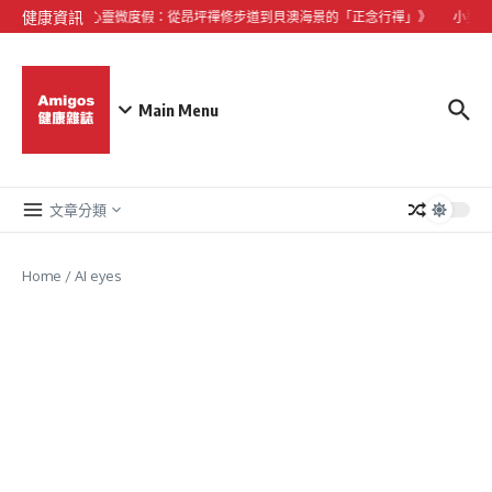
Skip to content
健康資訊
《大嶼山心靈微度假：從昂坪禪修步道到貝澳海景的「正念行禪」》
小型犬
Main Menu
文章分類
Home
/
AI eyes