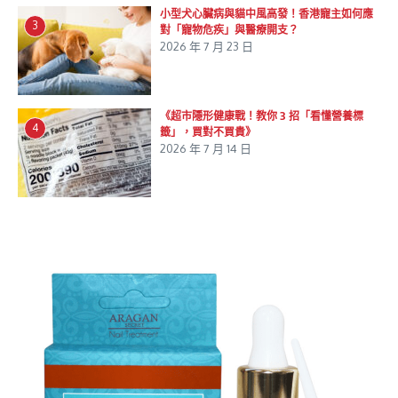
小型犬心臟病與貓中風高發！香港寵主如何應
3
對「寵物危疾」與醫療開支？
2026 年 7 月 23 日
《超市隱形健康戰！教你 3 招「看懂營養標
4
籤」，買對不買貴》
2026 年 7 月 14 日