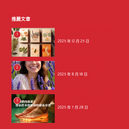
推薦文章
天然 vs 藥用：保健貼成分解析與選購
1
建議
2025 年 12 月 25 日
釋放壓力，擁抱寧靜：揭秘薰衣草的天
2
然舒壓魔力
2025 年 8 月 18 日
告別體內毒素！探索鈴木保健貼的排毒
3
奇效
2025 年 7 月 28 日