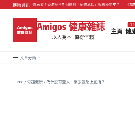
Skip to content
健康資訊
心臟病與貓中風高發！香港寵主如何應對「寵物危疾」與醫療開支？
《超市隱形健
Amigos 健康雜誌
TR
主頁
健
以人為本 · 值得信賴
文章分類
Home
/
奇趣健康
/
為什麼有些人一緊張就想上廁所？