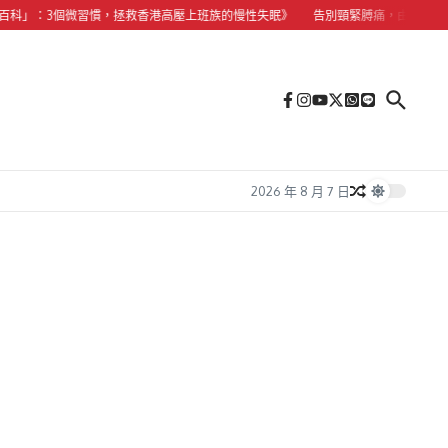
3個微習慣，拯救香港高壓上班族的慢性失眠》
告別頸緊膊痛，由今晚瞓覺開始
2026 年 8 月 7 日