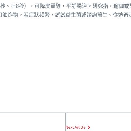
憋7秒、吐8秒），可降皮質醇，平靜腸道。研究指，瑜伽或
和油炸物。若症狀頻繁，試試益生菌或諮詢醫生。從這奇
Next Article