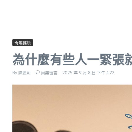
奇趣健康
為什麼有些人一緊張
By
陳進𤋮
尚無留言
2025 年 9 月 8 日
下午 4:22