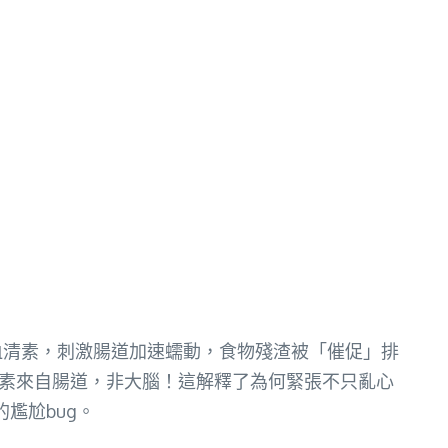
醇和血清素，刺激腸道加速蠕動，食物殘渣被「催促」排
血清素來自腸道，非大腦！這解釋了為何緊張不只亂心
尷尬bug。