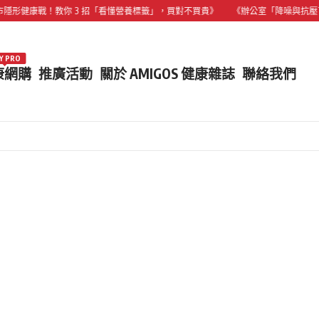
康戰！教你 3 招「看懂營養標籤」，買對不買貴》
《辦公室「降噪與抗壓百科」：
Y PRO
康網購
推廣活動
關於 AMIGOS 健康雜誌
聯絡我們