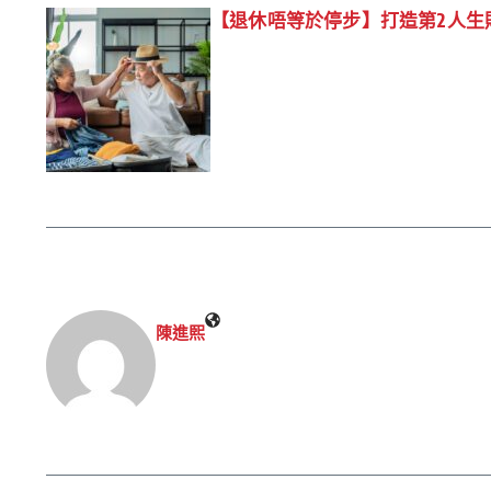
【退休唔等於停步】打造第2人生
陳進𤋮