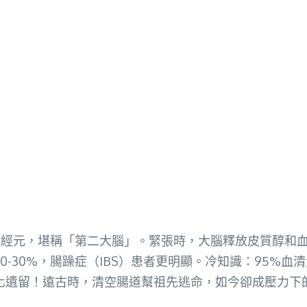
腸道有1億神經元，堪稱「第二大腦」。緊張時，大腦釋放皮質
-30%，腸躁症（IBS）患者更明顯。冷知識：95%
遺留！遠古時，清空腸道幫祖先逃命，如今卻成壓力下的