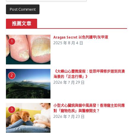
推薦文章
Aragan Secret 以色列護甲/灰甲液
1
2025 年 8 月 4 日
《大嶼山心靈微度假：從昂坪禪修步道到貝澳
2
海景的「正念行禪」》
2026 年 7 月 29 日
小型犬心臟病與貓中風高發！香港寵主如何應
3
對「寵物危疾」與醫療開支？
2026 年 7 月 23 日