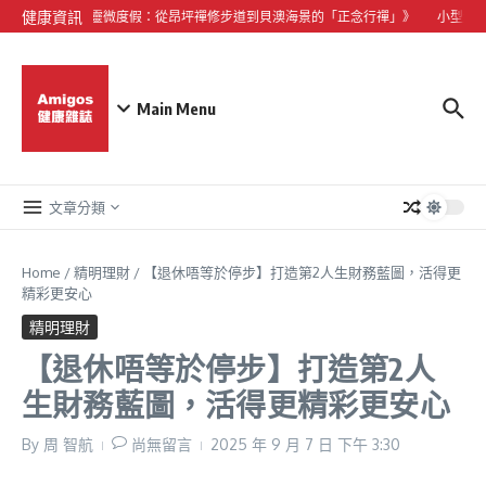
Skip to content
健康資訊
《大嶼山心靈微度假：從昂坪禪修步道到貝澳海景的「正念行禪」》
小型犬心
Main Menu
文章分類
Home
/
精明理財
/
【退休唔等於停步】打造第2人生財務藍圖，活得更
精彩更安心
精明理財
【退休唔等於停步】打造第2人
生財務藍圖，活得更精彩更安心
By
周 智航
尚無留言
2025 年 9 月 7 日
下午 3:30