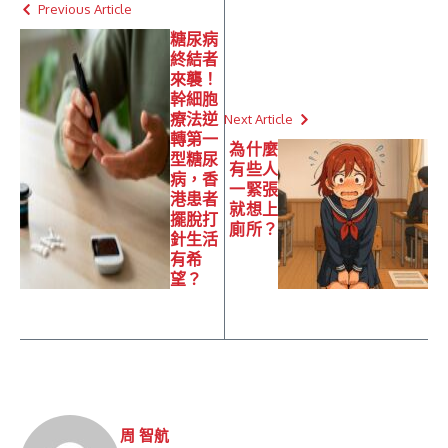
Previous Article
糖尿病
終結者
來襲！
幹細胞
療法逆
Next Article
轉第一
為什麼
型糖尿
有些人
病，香
一緊張
港患者
就想上
擺脫打
廁所？
針生活
有希
望？
周 智航