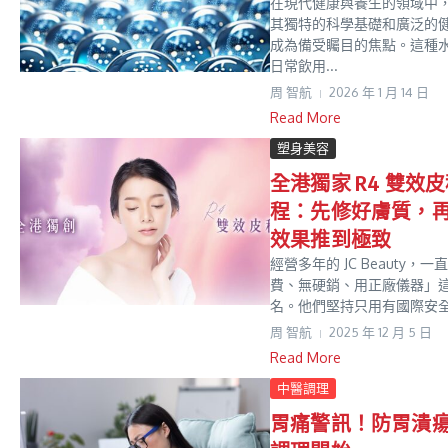
在現代健康與養生的領域中
其獨特的科學基礎和廣泛的
成為備受矚目的焦點。這種
日常飲用...
周 智航
2026 年 1 月 14 日
Read More
塑身美容
全港獨家 R4 雙效
程：先修好膚質，
效果推到極致
經營多年的 JC Beauty，
費、無硬銷、用正廠儀器」
名。他們堅持只用有國際安全認
周 智航
2025 年 12 月 5 日
Read More
中醫調理
胃痛警訊！防胃潰