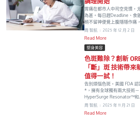
調理開始
胃痛在都市人中司空見慣，
為甚。每日趕Deadline、
稍不留神便覺上腹隱隱作痛，似
周 智航
2025 年 12 月 2 日
Read More
塑身美容
色斑難除？創新 OR
「斷」斑 技術帶來
值得一試！
告別煩惱色斑・美國 FDA 
*，擁有全球獨有兩大技術－
HyperSurge Resonator™和.
周 智航
2025 年 11 月 21 日
Read More