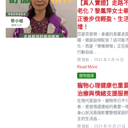
【真人實證】走路
老化？黎鳳萍女士
正後步伐輕盈、生
增！
您是否發現，身邊的長輩走
穩，總是前傾駝背？這可能
化，而是「脊椎側彎」正在
行動自由...
周 智航
2025 年 11 月 14 日
Read More
寵物健康
寵物心理健康也重
治療與情緒支援服
在現代家庭中，寵物早已不
者，更是情感連結的重要一
身心狀況直接影響整個家庭
主的生活品...
周 智航
2025 年 10 月 23 日