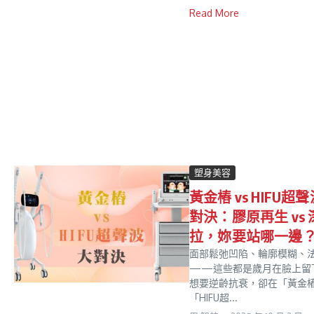
Read More
塑身美容
黃金樁 vs HIFU超
對決：膠原再生 vs
拉，妳要站哪一邊
面部鬆弛凹陷、輪廓模糊、
——這些都是歲月在臉上留
想要逆齡抗衰，卻在「黃金
「HIFU超...