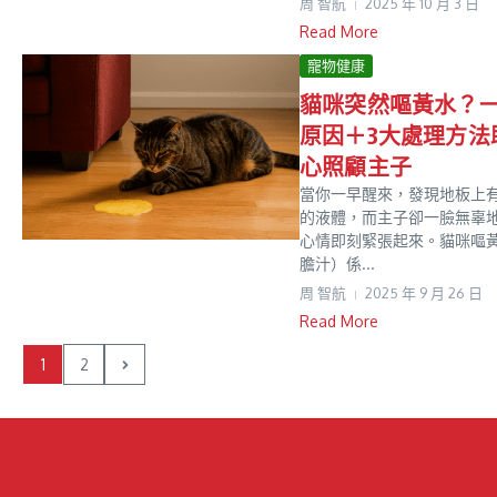
周 智航
2025 年 10 月 3 日
Read More
寵物健康
貓咪突然嘔黃水？
原因＋3大處理方法
心照顧主子
當你一早醒來，發現地板上
的液體，而主子卻一臉無辜
心情即刻緊張起來。貓咪嘔
膽汁）係...
周 智航
2025 年 9 月 26 日
Read More
1
2