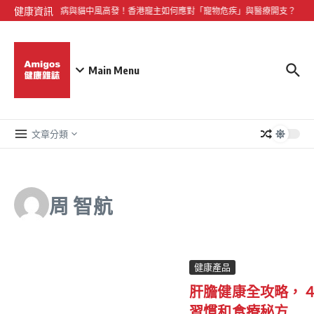
Skip to content
健康資訊
小型犬心臟病與貓中風高發！香港寵主如何應對「寵物危疾」與醫療開支？
《
Main Menu
文章分類
周 智航
健康產品
肝膽健康全攻略，
習慣和食療秘方