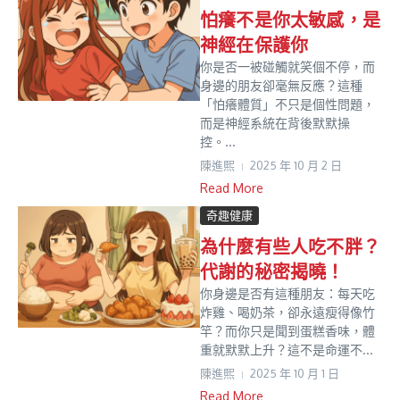
怕癢不是你太敏感，是
神經在保護你
你是否一被碰觸就笑個不停，而
身邊的朋友卻毫無反應？這種
「怕癢體質」不只是個性問題，
而是神經系統在背後默默操
控。...
陳進𤋮
2025 年 10 月 2 日
Read More
奇趣健康
為什麼有些人吃不胖？
代謝的秘密揭曉！
你身邊是否有這種朋友：每天吃
炸雞、喝奶茶，卻永遠瘦得像竹
竿？而你只是聞到蛋糕香味，體
重就默默上升？這不是命運不...
陳進𤋮
2025 年 10 月 1 日
Read More