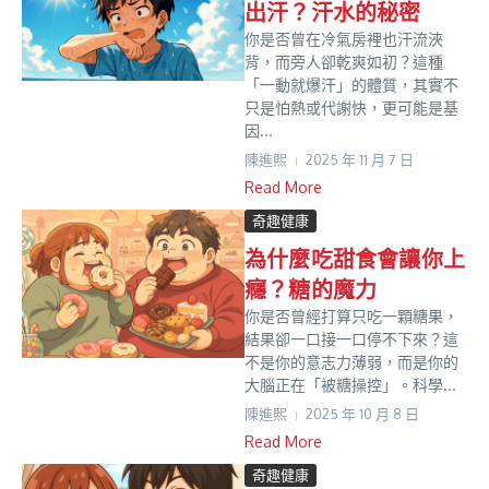
出汗？汗水的秘密
你是否曾在冷氣房裡也汗流浹
背，而旁人卻乾爽如初？這種
「一動就爆汗」的體質，其實不
只是怕熱或代謝快，更可能是基
因...
陳進𤋮
2025 年 11 月 7 日
Read More
奇趣健康
為什麼吃甜食會讓你上
癮？糖的魔力
你是否曾經打算只吃一顆糖果，
結果卻一口接一口停不下來？這
不是你的意志力薄弱，而是你的
大腦正在「被糖操控」。科學...
陳進𤋮
2025 年 10 月 8 日
Read More
奇趣健康