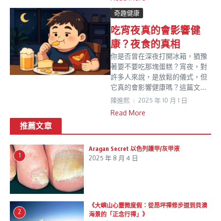
奇趣健康
吃宵夜真的會影響健
康？夜食的真相
你是否曾在深夜打開冰箱，猶豫
著要不要吃那塊蛋糕？宵夜，對
許多人來說，是放鬆的儀式，但
它真的會影響健康嗎？這篇文...
陳進𤋮
2025 年 10 月 1 日
Read More
推薦文章
Aragan Secret 以色列護甲/灰甲液
1
2025 年 8 月 4 日
《大嶼山心靈微度假：從昂坪禪修步道到貝澳
2
海景的「正念行禪」》