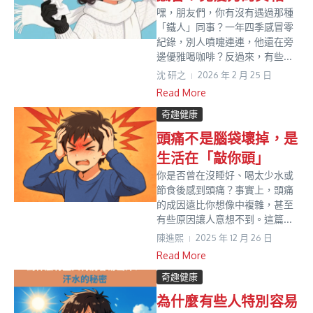
嘿，朋友們，你有沒有遇過那種
「鐵人」同事？一年四季感冒零
紀錄，別人噴嚏連連，他還在旁
邊優雅喝咖啡？反過來，有些...
沈 研之
2026 年 2 月 25 日
Read More
奇趣健康
頭痛不是腦袋壞掉，是
生活在「敲你頭」
你是否曾在沒睡好、喝太少水或
節食後感到頭痛？事實上，頭痛
的成因遠比你想像中複雜，甚至
有些原因讓人意想不到。這篇...
陳進𤋮
2025 年 12 月 26 日
Read More
奇趣健康
為什麼有些人特別容易