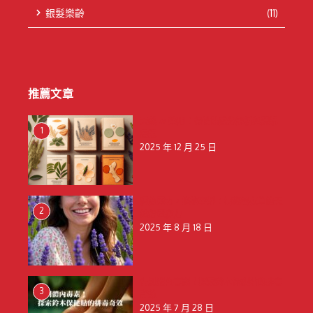
銀髮樂齡
(11)
推薦文章
天然 vs 藥用：保健貼成分解析與選購
1
建議
2025 年 12 月 25 日
釋放壓力，擁抱寧靜：揭秘薰衣草的天
2
然舒壓魔力
2025 年 8 月 18 日
告別體內毒素！探索鈴木保健貼的排毒
3
奇效
2025 年 7 月 28 日