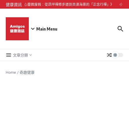
Skip to content
健康資訊
《大嶼山心靈微度假：從昂坪禪修步道到貝澳海景的「正念行禪」》
小型犬
Main Menu
文章分類
Home
/
奇趣健康