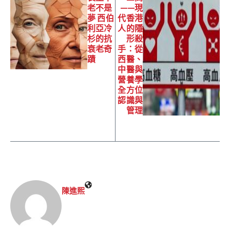
老不是
——現
夢 西伯
代香港
利亞冷
人的隱
杉的抗
形殺
衰老奇
手：從
蹟
西醫、
中醫與
營養學
全方位
認識與
管理
陳進𤋮