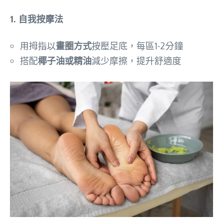
1. 自我按摩法
用拇指以
畫圈方式
按壓足底，每區1-2分鐘
搭配
椰子油或精油
減少摩擦，提升舒適度