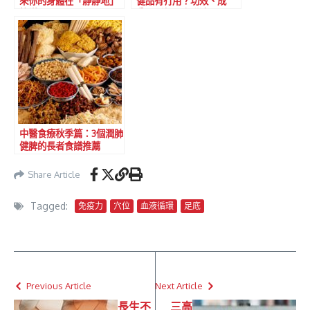
來你的身體在「靜靜地」
健品有冇用？功效、成
抗議！
分、種類一次睇清！
中醫食療秋季篇：3個潤肺
健脾的長者食譜推薦
Share Article
Tagged:
免疫力
穴位
血液循環
足底
Previous Article
Next Article
長生不
三高