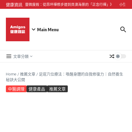
Skip to content
健康資訊
《大嶼山心靈微度假：從昂坪禪修步道到貝澳海景的「正念行禪」》
小型犬心臟
Main Menu
文章分類
Home
/
推薦文章
/
足底穴位療法：喚醒身體的自我修復力｜自然養生
秘訣大公開
中醫調理
健康產品
推薦文章