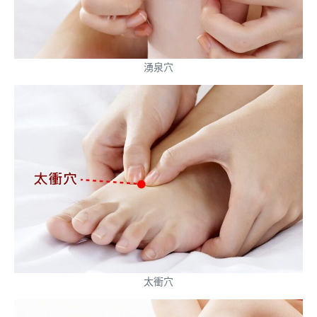
湧泉穴
太衝穴