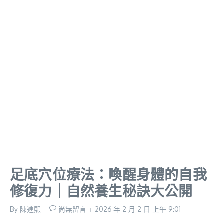
足底穴位療法：喚醒身體的自我
修復力｜自然養生秘訣大公開
By
陳進𤋮
尚無留言
2026 年 2 月 2 日
上午 9:01