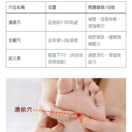
穴位名稱
位置
對應器官/功效
補腎、改善失眠、
湧泉穴
足底前1/3凹陷處
增強精力
疏肝理氣、緩解情
太衝穴
足背第1-2趾骨間
緒壓力
膝蓋下3寸（非足底
調節消化、增強免
足三里
但常搭配）
疫力