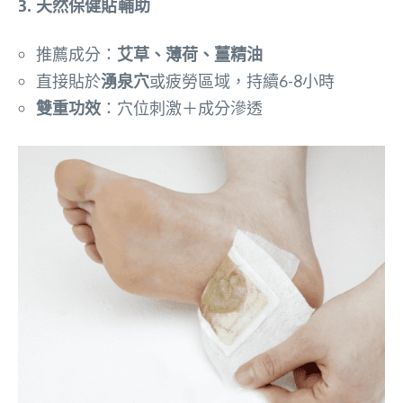
3. 天然保健貼輔助
推薦成分：
艾草、薄荷、薑精油
直接貼於
湧泉穴
或疲勞區域，持續6-8小時
雙重功效
：穴位刺激＋成分滲透