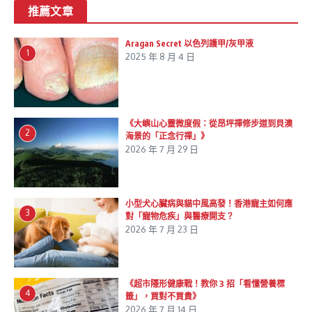
推薦文章
Aragan Secret 以色列護甲/灰甲液
1
2025 年 8 月 4 日
《大嶼山心靈微度假：從昂坪禪修步道到貝澳
2
海景的「正念行禪」》
2026 年 7 月 29 日
小型犬心臟病與貓中風高發！香港寵主如何應
3
對「寵物危疾」與醫療開支？
2026 年 7 月 23 日
《超市隱形健康戰！教你 3 招「看懂營養標
4
籤」，買對不買貴》
2026 年 7 月 14 日