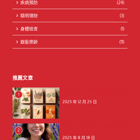
疾病預防
(24)
精明理財
(3)
身體檢查
(1)
銀髮樂齡
(11)
推薦文章
天然 vs 藥用：保健貼成分解析與選購
1
建議
2025 年 12 月 25 日
釋放壓力，擁抱寧靜：揭秘薰衣草的天
2
然舒壓魔力
2025 年 8 月 18 日