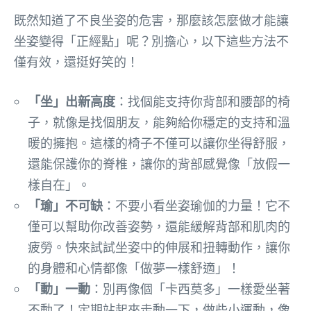
既然知道了不良坐姿的危害，那麼該怎麼做才能讓
坐姿變得「正經點」呢？別擔心，以下這些方法不
僅有效，還挺好笑的！
「坐」出新高度
：找個能支持你背部和腰部的椅
子，就像是找個朋友，能夠給你穩定的支持和溫
暖的擁抱。這樣的椅子不僅可以讓你坐得舒服，
還能保護你的脊椎，讓你的背部感覺像「放假一
樣自在」。
「瑜」不可缺
：不要小看坐姿瑜伽的力量！它不
僅可以幫助你改善姿勢，還能緩解背部和肌肉的
疲勞。快來試試坐姿中的伸展和扭轉動作，讓你
的身體和心情都像「做夢一樣舒適」！
「動」一動
：別再像個「卡西莫多」一樣愛坐著
不動了！定期站起來走動一下，做些小運動，像