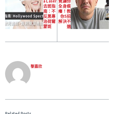
a Laser
竟讓你
去斑指
全身痕
南：不
癢！教
反黑專
你5招
治荷爾
解決不
蒙斑
適
黎嘉欣
Related Posts