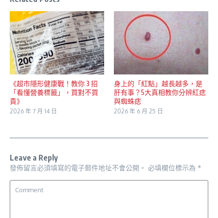
《超市隱形健康戰！教你 3 招
身上的「紅點」越長越多，是
「看懂營養標籤」，買對不買
肝有事？5大真相教你分辨紅痣
貴》
與蜘蛛痣
2026 年 7 月 14 日
2026 年 6 月 25 日
Leave a Reply
發佈留言必須填寫的電子郵件地址不會公開。
必填欄位標示為
*