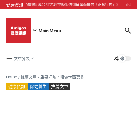
Skip to content
健康資訊
《大嶼山心靈微度假：從昂坪禪修步道到貝澳海景的「正念行禪」》
小型犬心
Main Menu
文章分類
Home
/
推薦文章
/
坐姿好啲，唔做卡西莫多
健康資訊
保健養生
推薦文章