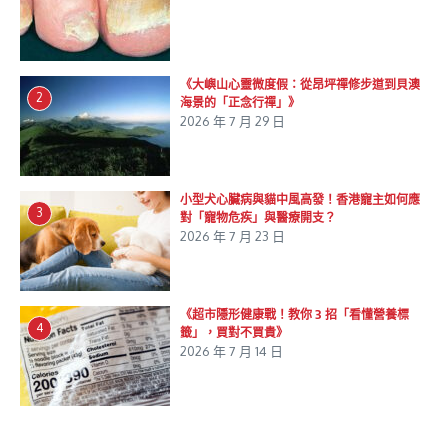
《大嶼山心靈微度假：從昂坪禪修步道到貝澳
2
海景的「正念行禪」》
2026 年 7 月 29 日
小型犬心臟病與貓中風高發！香港寵主如何應
3
對「寵物危疾」與醫療開支？
2026 年 7 月 23 日
《超市隱形健康戰！教你 3 招「看懂營養標
4
籤」，買對不買貴》
2026 年 7 月 14 日