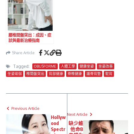
腰椎間盤突出：成因、症
狀與最新治療指南
Share Article
Tagged:
OBUSFORME
人體工學
健康坐姿
坐姿改善
坐姿瑜伽
椎間盤突出
背部健康
脊椎健康
護脊背墊
駝背
Previous Article
Next Article
Hollyw
ood
缺少維
Spectr
他命B