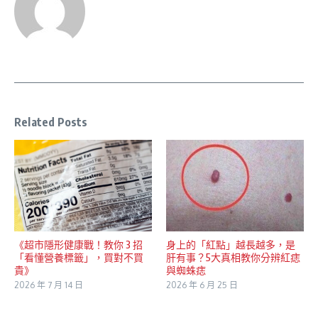
Related Posts
《超市隱形健康戰！教你 3 招
身上的「紅點」越長越多，是
「看懂營養標籤」，買對不買
肝有事？5大真相教你分辨紅痣
貴》
與蜘蛛痣
2026 年 7 月 14 日
2026 年 6 月 25 日