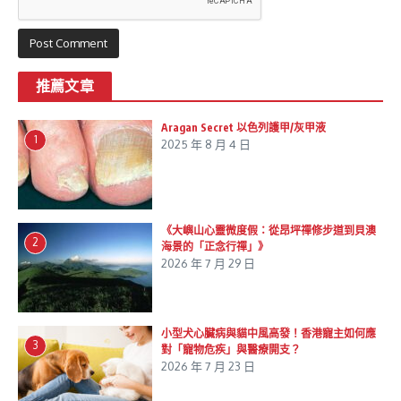
推薦文章
Aragan Secret 以色列護甲/灰甲液
1
2025 年 8 月 4 日
《大嶼山心靈微度假：從昂坪禪修步道到貝澳
2
海景的「正念行禪」》
2026 年 7 月 29 日
小型犬心臟病與貓中風高發！香港寵主如何應
3
對「寵物危疾」與醫療開支？
2026 年 7 月 23 日