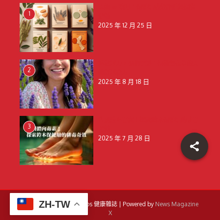
天然 vs 藥用：保健貼成分解析與選購
1
建議
2025 年 12 月 25 日
釋放壓力，擁抱寧靜：揭秘薰衣草的天
2
然舒壓魔力
2025 年 8 月 18 日
告別體內毒素！探索鈴木保健貼的排毒
3
奇效
2025 年 7 月 28 日
ZH-TW
Copyright © 2026 Amigos 健康雜誌 | Powered by
News Magazine
X