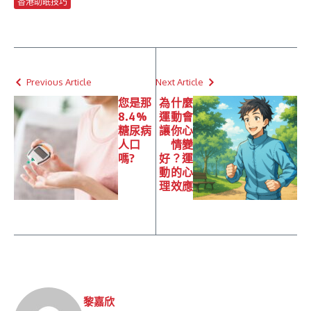
香港助眠技巧
Previous Article
Next Article
您是那
為什麼
8.4%
運動會
糖尿病
讓你心
人口
情變
嗎?
好？運
動的心
理效應
黎嘉欣