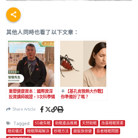
其他人同時也看了以下文章：
重塑健康資本：國際資深
【基孔肯雅熱大作戰】
投資講師親證，3次科學矯
你準備好了嗎？
正，告別駝背，重拾挺拔
體態與卓越自信！
Share Article
Tagged:
50歲失眠
助眠產品推薦
天然助眠
改善睡眠質素
睡前儀式
睡眠障礙解決
秒睡方法
銀髮族保健
長者睡眠問題