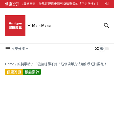
Skip to content
健康資訊
《大嶼山心靈微度假：從昂坪禪修步道到貝澳海景的「正念行禪」》
小型犬心
Main Menu
文章分類
Home
/
銀髮樂齡
/
50歲後睡得不好？這個簡單方法讓你秒睡如嬰兒！
健康資訊
銀髮樂齡