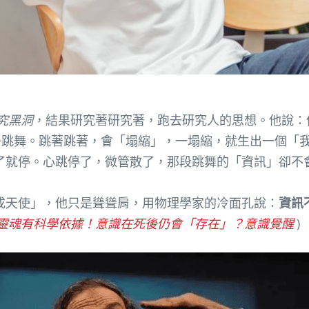
究黑洞
，結果研究著研究著，跑去研究人的思想。他說：
跳舞。跳著跳著，會「塌縮」，一塌縮，就生出一個「
了就停。心跳停了，微管散了，那段跳舞的「資訊」卻不
成天使」，他只是聳聳肩，用物理學家的冷面孔說：
資訊
：靈魂有科學依據！意識在死後仍會「存在」？意識覺醒
)