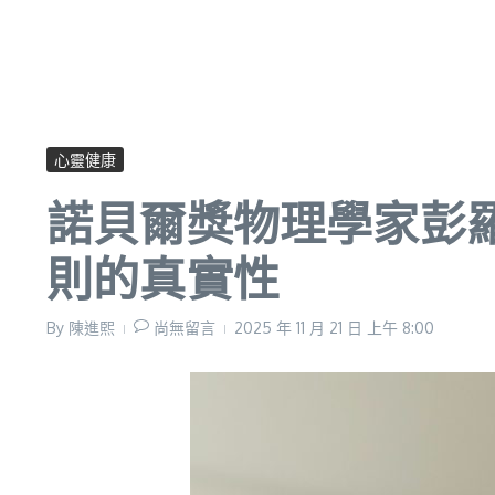
心靈健康
諾貝爾獎物理學家彭
則的真實性
By
陳進𤋮
尚無留言
2025 年 11 月 21 日
上午 8:00