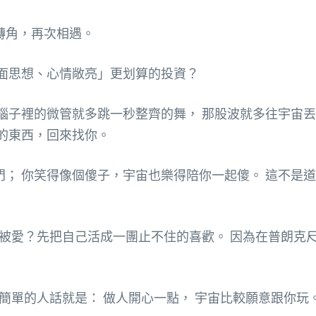
轉角，再次相遇。
面思想、心情敞亮」更划算的投資？
腦子裡的微管就多跳一秒整齊的舞， 那股波就多往宇宙丟
的東西，回來找你。
； 你笑得像個傻子，宇宙也樂得陪你一起傻。 這不是
想被愛？先把自己活成一團止不住的喜歡。 因為在普朗克尺
簡單的人話就是： 做人開心一點， 宇宙比較願意跟你玩