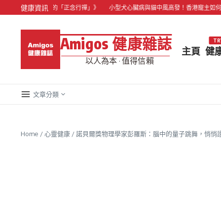
Skip to content
健康資訊
道到貝澳海景的「正念行禪」》
小型犬心臟病與貓中風高發！香港寵主如何應對「
Amigos 健康雜誌
TR
主頁
健
以人為本 · 值得信賴
文章分類
Home
/
心靈健康
/
諾貝爾獎物理學家彭羅斯：腦中的量子跳舞，悄悄