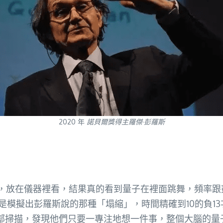
2020 年
諾貝爾獎得主羅傑·彭羅斯
來，放在儀器裡看，結果真的看到量子在裡面跳舞，頻率
，硬是模擬出彭羅斯說的那種「塌縮」，時間精確到10的負
部掃描，發現他們只要一專注地想一件事，整個大腦的量