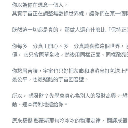
你以為你在想念一個人，
其實宇宙正在調整無數條世界線，讓你們在某一個
既然這一切都是真的， 那做人還有什麼比「保持正
你每多一分真正開心、多一分真誠喜歡這個世界， 
價， 它只會照單全收，然後用同樣正面、同樣敞亮
你愁眉苦臉，宇宙也只好把灰塵和壞消息打包送上門
最公平，也最殘酷的宇宙回音壁。
所以， 想發財？先學會真心為別人的發財高興。 
動、連本帶利地還給你。
原來羅傑·彭羅斯那句冷冰冰的物理定律， 翻譯成最