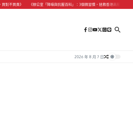
不買貴》
《辦公室「降噪與抗壓百科」：3個微習慣，拯救香港高壓上班族的慢性失
2026 年 8 月 7 日