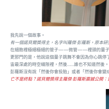
我先說一個故事。
有一個諾貝爾獎得主，名字叫羅傑·彭羅斯，原本研
在細胞裡極細極細的管子——微管——裡頭的量子
更邪門的是，他說這個量子跳舞不會因為你心跳停
宙最深處的時空縫隙裡，然後……誰也不知道然後。
彭羅斯沒有說「然後你會投胎」或者「然後你會變
亡不是終點？諾貝爾獎得主羅傑·彭羅斯震撼公開