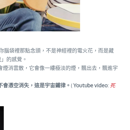
你腦袋裡那點念頭，不是神經裡的電火花，而是藏
我」的感覺。
會煙消雲散，它會像一縷極淡的煙，飄出去，飄進宇
不會憑空消失，這是宇宙鐵律。
(
Youtube video
:
死