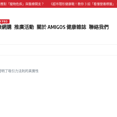
寵物危疾」與醫療開支？
《超市隱形健康戰！教你 3 招「看懂營養標籤」，買對
Y PRO
康網購
推廣活動
關於 AMIGOS 健康雜誌
聯絡我們
證明了吸引力法則的真實性