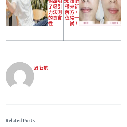
悄證明
斑 技術
了吸引
帶來新
力法則
解方，
的真實
值得一
性
試！
周 智航
Related Posts