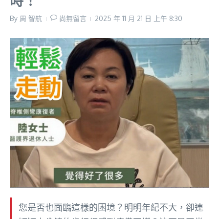
時！
By
周 智航
尚無留言
2025 年 11 月 21 日
上午 8:30
您是否也面臨這樣的困境？明明年紀不大，卻連