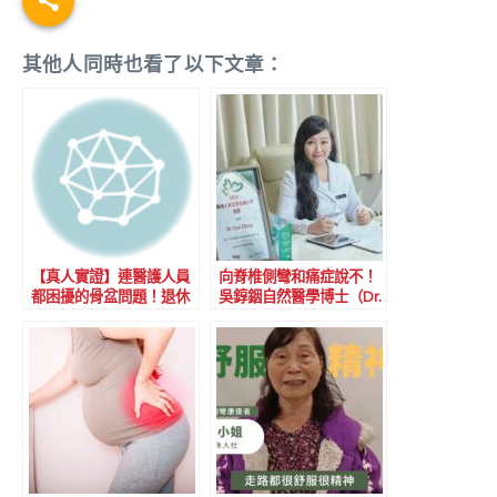
其他人同時也看了以下文章：
【真人實證】連醫護人員
向脊椎側彎和痛症說不！
都困擾的骨盆問題！退休
吳錞銦自然醫學博士（Dr.
護士陸姑娘親述：矯正後
Yan）的非手術整體自然
從十分鐘走到一小時！
醫學技術，幫助患者重拾
健康主導權