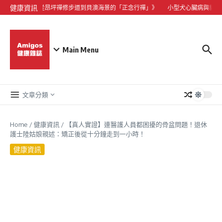
Skip to content
健康資訊
心靈微度假：從昂坪禪修步道到貝澳海景的「正念行禪」》
小型犬心臟病與貓中風
Main Menu
文章分類
Home
/
健康資訊
/
【真人實證】連醫護人員都困擾的骨盆問題！退休
護士陸姑娘親述：矯正後從十分鐘走到一小時！
健康資訊