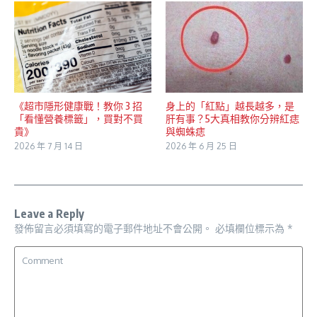
《超市隱形健康戰！教你 3 招
身上的「紅點」越長越多，是
「看懂營養標籤」，買對不買
肝有事？5大真相教你分辨紅痣
貴》
與蜘蛛痣
2026 年 7 月 14 日
2026 年 6 月 25 日
Leave a Reply
發佈留言必須填寫的電子郵件地址不會公開。
必填欄位標示為
*