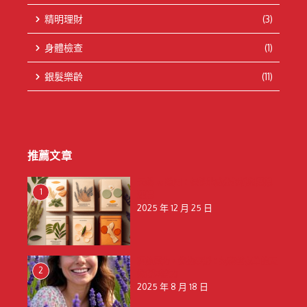
精明理財
(3)
身體檢查
(1)
銀髮樂齡
(11)
推薦文章
天然 vs 藥用：保健貼成分解析與選購
1
建議
2025 年 12 月 25 日
釋放壓力，擁抱寧靜：揭秘薰衣草的天
2
然舒壓魔力
2025 年 8 月 18 日