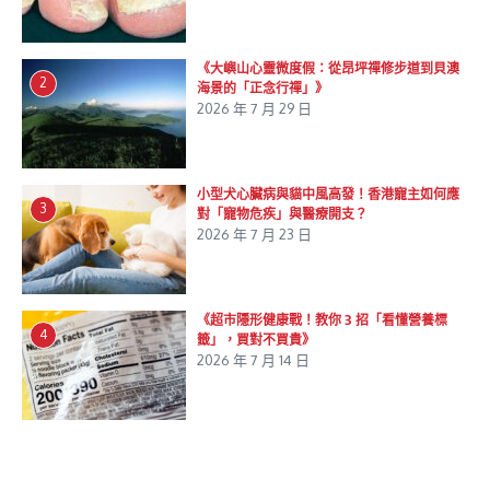
《大嶼山心靈微度假：從昂坪禪修步道到貝澳
2
海景的「正念行禪」》
2026 年 7 月 29 日
小型犬心臟病與貓中風高發！香港寵主如何應
3
對「寵物危疾」與醫療開支？
2026 年 7 月 23 日
《超市隱形健康戰！教你 3 招「看懂營養標
4
籤」，買對不買貴》
2026 年 7 月 14 日