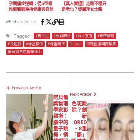
孕期痛症逆轉：從S型脊
【真人實證】走路不穩只
椎側彎到重拾健康與自信
是老化？黎鳳萍女士親
述：矯正後步伐輕盈、生
活品質倍增！
Share Article
Tagged:
#扁平足
#改斜歸正
#真人實證
#脊椎側彎
#長短腳
#骨盆移位
#骨盤矯正
Dr. Yan
中環醫療國際集團
吳錞銦自然醫學博士
Previous Article
Next Article
諾貝爾
獎物理
色斑難
學家彭
除？創
羅斯：
新
腦中的
OREO
量子跳
・8重
舞，悄
「斷」