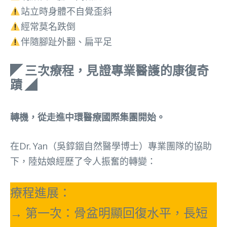
站立時身體不自覺歪斜
經常莫名跌倒
伴隨腳趾外翻、扁平足
◤ 三次療程，見證專業醫護的康復奇
蹟 ◢
轉機，從走進中環醫療國際集團開始。
在Dr. Yan（吳錞銦自然醫學博士）專業團隊的協助
下，陸姑娘經歷了令人振奮的轉變：
療程進展：
→ 第一次：骨盆明顯回復水平，長短