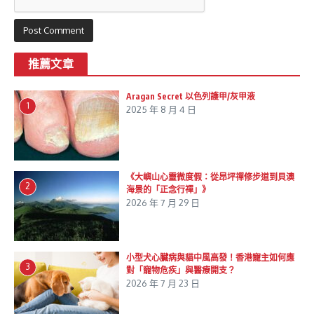
推薦文章
Aragan Secret 以色列護甲/灰甲液
1
2025 年 8 月 4 日
《大嶼山心靈微度假：從昂坪禪修步道到貝澳
2
海景的「正念行禪」》
2026 年 7 月 29 日
小型犬心臟病與貓中風高發！香港寵主如何應
3
對「寵物危疾」與醫療開支？
2026 年 7 月 23 日