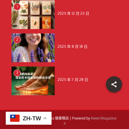
天然 vs 藥用：保健貼成分解析與選購
1
建議
2025 年 12 月 25 日
釋放壓力，擁抱寧靜：揭秘薰衣草的天
2
然舒壓魔力
2025 年 8 月 18 日
告別體內毒素！探索鈴木保健貼的排毒
3
奇效
2025 年 7 月 28 日
ZH-TW
Copyright © 2026 Amigos 健康雜誌 | Powered by
News Magazine
X