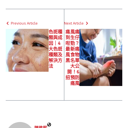
Previous Article
Next Article
色斑種
痛風痛
類與成
到生仔
因｜4
咁勁？
大色斑
最新痛
種類及
風食物
解決方
黑名單
法
大公
開！6
招預防
痛風
陳進𤋮