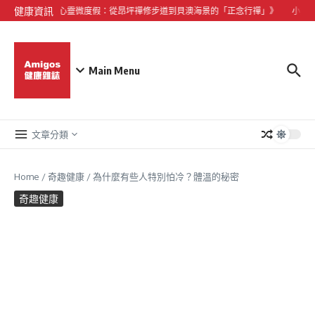
Skip to content
健康資訊
《大嶼山心靈微度假：從昂坪禪修步道到貝澳海景的「正念行禪」》
小型犬
Main Menu
文章分類
Home
/
奇趣健康
/
為什麼有些人特別怕冷？體溫的秘密
奇趣健康