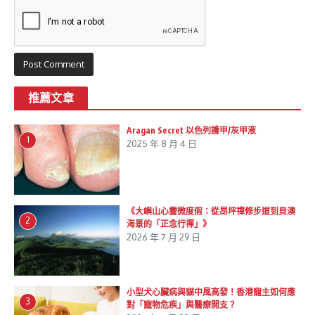
推薦文章
Aragan Secret 以色列護甲/灰甲液
1
2025 年 8 月 4 日
《大嶼山心靈微度假：從昂坪禪修步道到貝澳
2
海景的「正念行禪」》
2026 年 7 月 29 日
小型犬心臟病與貓中風高發！香港寵主如何應
3
對「寵物危疾」與醫療開支？