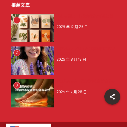
推薦文章
天然 vs 藥用：保健貼成分解析與選購
1
建議
2025 年 12 月 25 日
釋放壓力，擁抱寧靜：揭秘薰衣草的天
2
然舒壓魔力
2025 年 8 月 18 日
告別體內毒素！探索鈴木保健貼的排毒
3
奇效
2025 年 7 月 28 日