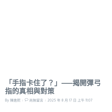
「手指卡住了？」——揭開彈弓
指的真相與對策
By
陳進𤋮
尚無留言
2025 年 8 月 17 日
上午 11:07