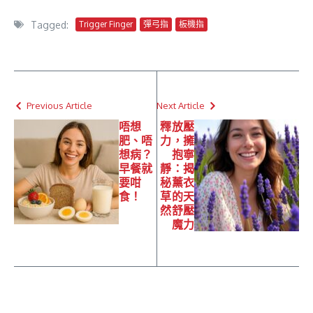
Tagged:
Trigger Finger
彈弓指
板機指
Previous Article
Next Article
唔想
釋放壓
肥、唔
力，擁
想病？
抱寧
早餐就
靜：揭
要咁
秘薰衣
食！
草的天
然舒壓
魔力