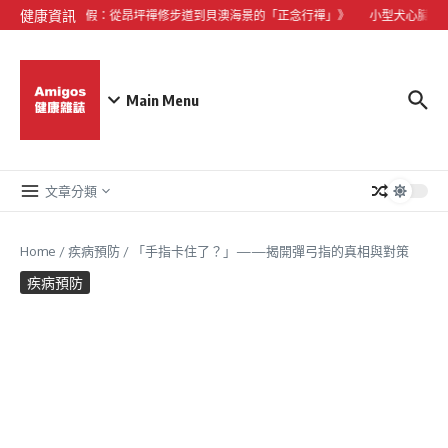
Skip to content
健康資訊
大嶼山心靈微度假：從昂坪禪修步道到貝澳海景的「正念行禪」》
小型犬心臟病與
Main Menu
文章分類
Home
/
疾病預防
/
「手指卡住了？」——揭開彈弓指的真相與對策
疾病預防