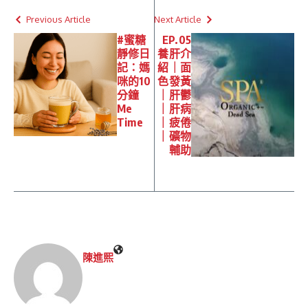
Previous Article
Next Article
#蜜糖
EP.05
靜修日
養肝介
記：媽
紹｜面
咪的10
色發黃
分鐘
｜肝鬱
Me
｜肝病
Time
｜疲倦
｜礦物
輔助
陳進𤋮