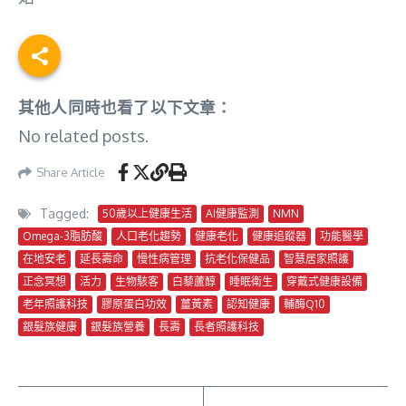
其他人同時也看了以下文章：
No related posts.
Share Article
Tagged:
50歲以上健康生活
AI健康監測
NMN
Omega-3脂肪酸
人口老化趨勢
健康老化
健康追蹤器
功能醫學
在地安老
延長壽命
慢性病管理
抗老化保健品
智慧居家照護
正念冥想
活力
生物駭客
白藜蘆醇
睡眠衛生
穿戴式健康設備
老年照護科技
膠原蛋白功效
薑黃素
認知健康
輔酶Q10
銀髮族健康
銀髮族營養
長壽
長者照護科技