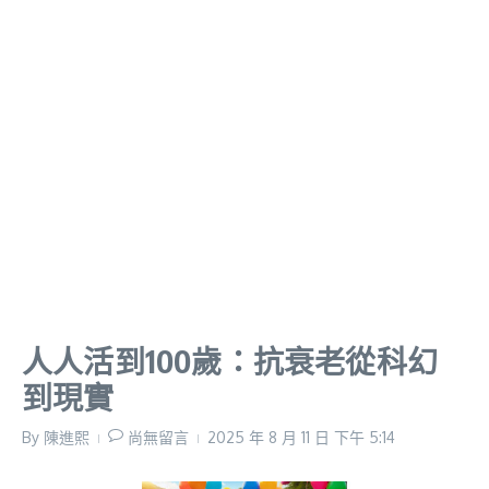
人人活到100歲：抗衰老從科幻
到現實
By
陳進𤋮
尚無留言
2025 年 8 月 11 日
下午 5:14