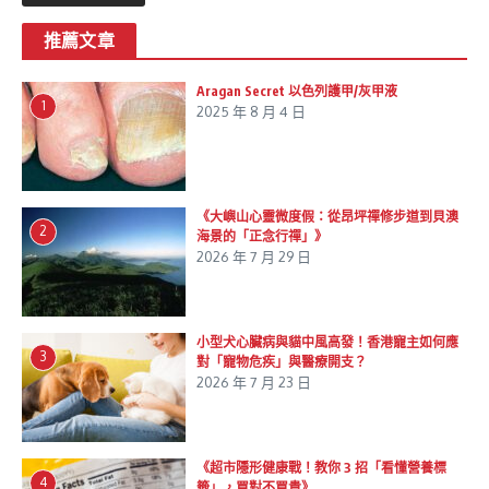
推薦文章
Aragan Secret 以色列護甲/灰甲液
1
2025 年 8 月 4 日
《大嶼山心靈微度假：從昂坪禪修步道到貝澳
2
海景的「正念行禪」》
2026 年 7 月 29 日
小型犬心臟病與貓中風高發！香港寵主如何應
3
對「寵物危疾」與醫療開支？
2026 年 7 月 23 日
《超市隱形健康戰！教你 3 招「看懂營養標
4
籤」，買對不買貴》