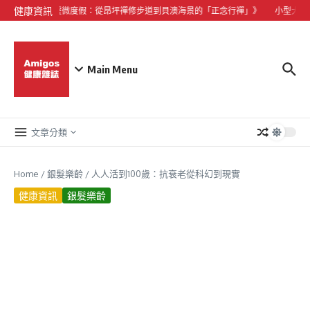
Skip to content
健康資訊
《大嶼山心靈微度假：從昂坪禪修步道到貝澳海景的「正念行禪」》
小型犬心臟
Main Menu
文章分類
Home
/
銀髮樂齡
/
人人活到100歲：抗衰老從科幻到現實
健康資訊
銀髮樂齡