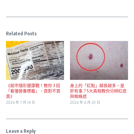
Related Posts
《超市隱形健康戰！教你 3 招
身上的「紅點」越長越多，是
「看懂營養標籤」，買對不買
肝有事？5大真相教你分辨紅痣
貴》
與蜘蛛痣
2026 年 7 月 14 日
2026 年 6 月 25 日
Leave a Reply