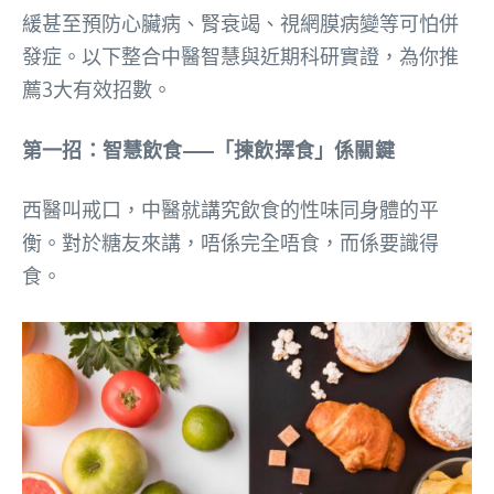
緩甚至預防心臟病、腎衰竭、視網膜病變等可怕併
發症。以下整合中醫智慧與近期科研實證，為你推
薦3大有效招數。
第一招：智慧飲食——「揀飲擇食」係關鍵
西醫叫戒口，中醫就講究飲食的性味同身體的平
衡。對於糖友來講，唔係完全唔食，而係要識得
食。