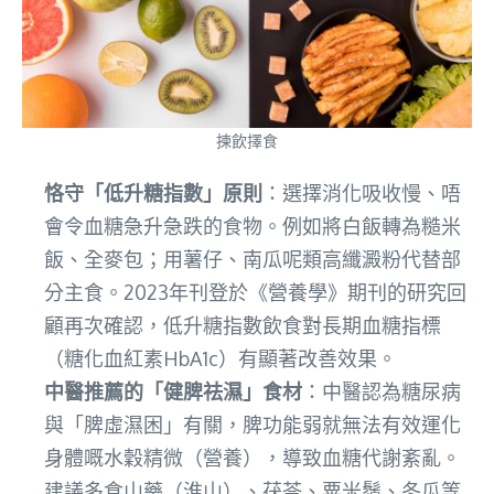
揀飲擇食
恪守「低升糖指數」原則
：選擇消化吸收慢、唔
會令血糖急升急跌的食物。例如將白飯轉為糙米
飯、全麥包；用薯仔、南瓜呢類高纖澱粉代替部
分主食。2023年刊登於《營養學》期刊的研究回
顧再次確認，低升糖指數飲食對長期血糖指標
（糖化血紅素HbA1c）有顯著改善效果。
中醫推薦的「健脾祛濕」食材
：中醫認為糖尿病
與「脾虛濕困」有關，脾功能弱就無法有效運化
身體嘅水穀精微（營養），導致血糖代謝紊亂。
建議多食山藥（淮山）、茯苓、粟米鬚、冬瓜等