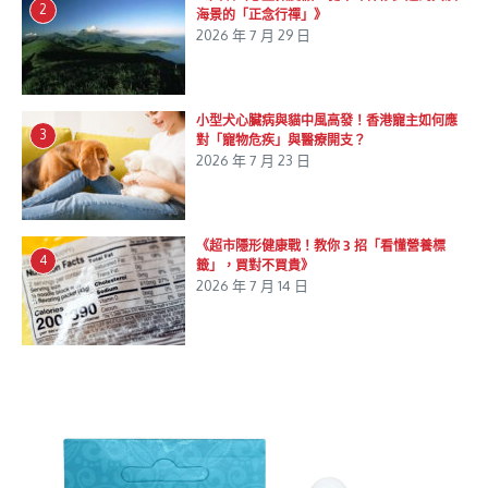
2
海景的「正念行禪」》
2026 年 7 月 29 日
小型犬心臟病與貓中風高發！香港寵主如何應
3
對「寵物危疾」與醫療開支？
2026 年 7 月 23 日
《超市隱形健康戰！教你 3 招「看懂營養標
4
籤」，買對不買貴》
2026 年 7 月 14 日