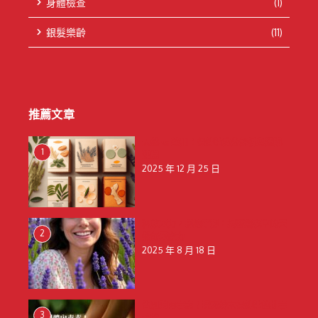
身體檢查
(1)
銀髮樂齡
(11)
推薦文章
天然 vs 藥用：保健貼成分解析與選購
1
建議
2025 年 12 月 25 日
釋放壓力，擁抱寧靜：揭秘薰衣草的天
2
然舒壓魔力
2025 年 8 月 18 日
告別體內毒素！探索鈴木保健貼的排毒
3