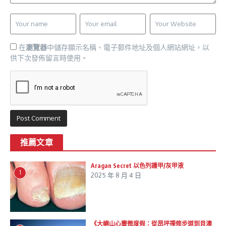
在
瀏覽器
中儲存顯示名稱、電子郵件地址及個人網站網址，以
供下次發佈留言時使用。
推薦文章
Aragan Secret 以色列護甲/灰甲液
1
2025 年 8 月 4 日
《大嶼山心靈微度假：從昂坪禪修步道到貝澳