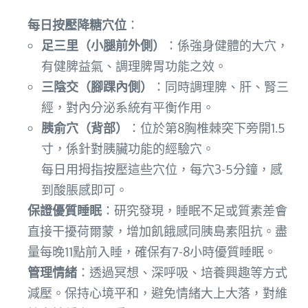
每日按壓降糖穴位
：
足三里（小腿前外側）
：係強身健體的大穴，
有健脾益氣、調理脾胃功能之效。
三陰交（腳踝內側）
：同時調理脾、肝、腎三
經，對內分泌系統有平衡作用。
胰俞穴（背部）
：位於第8胸椎棘突下旁開1.5
寸，係針對胰臟功能的經驗穴。
每日用拇指按壓這些穴位，每穴3-5分鐘，感
到酸脹感即可。
保證優質睡眠
：研究發現，睡眠不足或質素差會
直接干擾荷爾蒙，增加飢餓感同胰島素阻抗。盡
量每晚11點前入睡，確保有7-8小時優質睡眠。
管理情緒
：透過冥想、深呼吸、培養興趣等方式
減壓。保持心境平和，避免情緒大上大落，對維