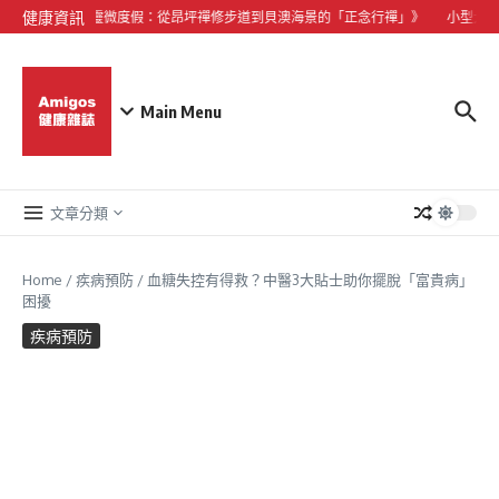
Skip to content
健康資訊
《大嶼山心靈微度假：從昂坪禪修步道到貝澳海景的「正念行禪」》
小型犬心臟
Main Menu
文章分類
Home
/
疾病預防
/
血糖失控有得救？中醫3大貼士助你擺脫「富貴病」
困擾
疾病預防