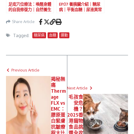
足底穴位療法：喚醒身體
EP.07 養胰臟介紹｜糖尿
的自我修復力｜自然養生
病｜平衡血糖｜尿液異常
秘訣大公開
｜體味濃厚
Share Article
Tagged:
糖尿病
血糖
運動
Previous Article
揭秘無
痛
Next Article
Therm
age
毛孩食
FLX vs
安危
EMC：
機？
膠原蛋
2025香
白緊膚
港寵物
抗皺療
食品挑
程大比
選全攻