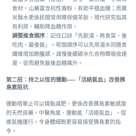
食材。山藥富含抗性澱粉，有助平穩血糖；而粟
米鬚水更係民間常用嘅保健茶飲，現代研究指其
有利尿、輔助降血糖作用。
調整進食順序
：記住口訣「先飲湯、再食菜、後
吃肉、最後飯」。呢個順序可以先用湯水同膳食
纖維增加飽腹感，減慢後續碳水化合物嘅吸收速
度，從而避免飯後血糖飆升。
第二招：持之以恆的運動——「活絡氣血」改善胰
島素阻抗
運動唔單止可以燒脂減肥，更係改善胰島素敏感度
的天然良藥。中醫角度，運動能「活絡氣血」，促
進氣機運行，令身體細胞更容易接受胰島素的指
令。