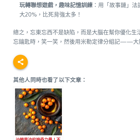
玩轉聯想遊戲，趣味記憶訓練
：用「故事鏈」法
大20%，比死背強太多！
總之，忘東忘西不是缺陷，而是大腦在幫你優化生
忘鑰匙時，笑一笑，然後用米勒定律分組記——大
其他人同時也看了以下文章：
沙棘果油的神奇力量！不