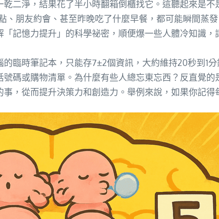
一乾二淨，結果花了半小時翻箱倒櫃找它。這聽起來是不是
點、朋友約會、甚至昨晚吃了什麼早餐，都可能瞬間蒸發
解「記憶力提升」的科學祕密，順便爆一些人體冷知識，
筆記本，只能存7±2個資訊，大約維持20秒到1分鐘。它主要
話號碼或購物清單。為什麼有些人總忘東忘西？反直覺的
的事，從而提升決策力和創造力。舉例來說，如果你記得