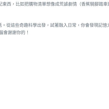
記東西，比如把購物清單想像成荒謔劇情（香蕉騎腳踏車
活。從這些奇趣科學出發，試著融入日常，你會發現記憶
腦會謝謝你的！