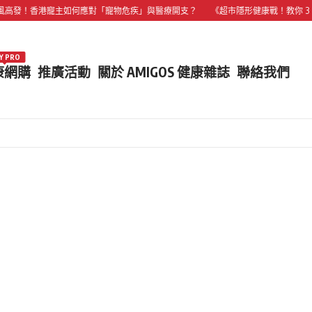
香港寵主如何應對「寵物危疾」與醫療開支？
《超市隱形健康戰！教你 3 招「
Y PRO
康網購
推廣活動
關於 AMIGOS 健康雜誌
聯絡我們