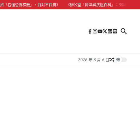
看懂營養標籤」，買對不買貴》
《辦公室「降噪與抗壓百科」：3個微習慣，拯救香
2026 年 8 月 6 日