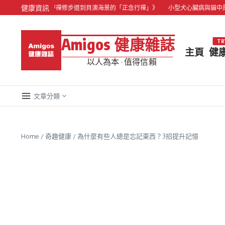
Skip to content
健康資訊
度假：從昂坪禪修步道到貝澳海景的「正念行禪」》
小型犬心臟病與貓中風高發！
Amigos 健康雜誌
TR
主頁
健
以人為本 · 值得信賴
文章分類
Home
/
奇趣健康
/
為什麼有些人總是忘記東西？3招提升記憶