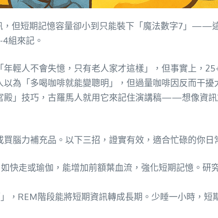
訊，但短期記憶容量卻小到只能裝下「魔法數字7」——這
-4組來記。
「年輕人不會失憶，只有老人家才這樣」，但事實上，25
為「多喝咖啡就能變聰明」，但過量咖啡因反而干擾大腦的
宮殿」技巧，古羅馬人就用它來記住演講稿——想像資訊
或買腦力補充品。以下三招，證實有效，適合忙碌的你日
動，如快走或瑜伽，能增加前額葉血流，強化短期記憶。研
」，REM階段能將短期資訊轉成長期。少睡一小時，短