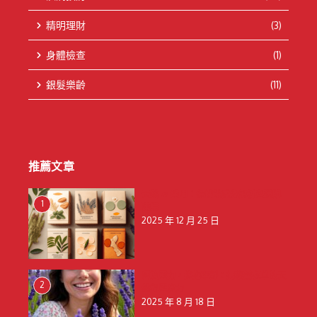
精明理財
(3)
身體檢查
(1)
銀髮樂齡
(11)
推薦文章
天然 vs 藥用：保健貼成分解析與選購
1
建議
2025 年 12 月 25 日
釋放壓力，擁抱寧靜：揭秘薰衣草的天
2
然舒壓魔力
2025 年 8 月 18 日