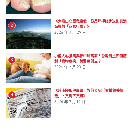
《大嶼山心靈微度假：從昂坪禪修步道到貝澳
2
海景的「正念行禪」》
2026 年 7 月 29 日
小型犬心臟病與貓中風高發！香港寵主如何應
3
對「寵物危疾」與醫療開支？
2026 年 7 月 23 日
《超市隱形健康戰！教你 3 招「看懂營養標
4
籤」，買對不買貴》
2026 年 7 月 14 日