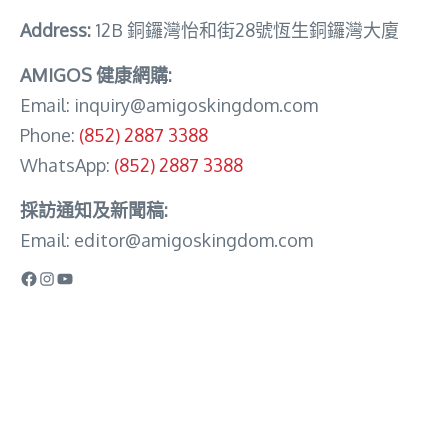
Address:
12B 銅鑼灣怡和街28號恆生銅鑼灣大廈
AMIGOS 健康網購:
Email:
inquiry@amigoskingdom.com
Phone:
(852) 2887 3388
WhatsApp:
(852) 2887 3388
採訪通知及新聞稿:
Email:
editor@amigoskingdom.com
Facebook
Instagram
YouTube