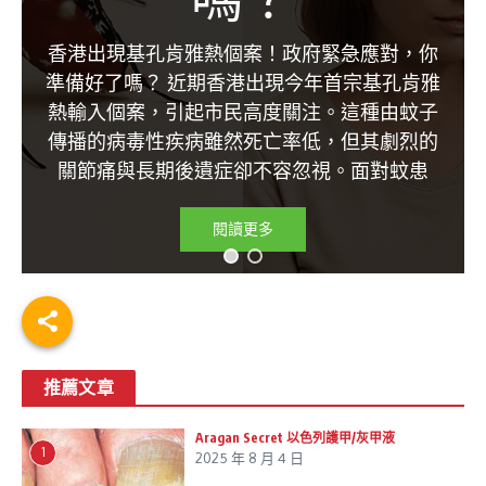
香港出現基孔肯雅熱個案！政府緊急應對，你
準備好了嗎？ 近期香港出現今年首宗基孔肯雅
熱輸入個案，引起市民高度關注。這種由蚊子
傳播的病毒性疾病雖然死亡率低，但其劇烈的
關節痛與長期後遺症卻不容忽視。面對蚊患
閱讀更多
推薦文章
Aragan Secret 以色列護甲/灰甲液
1
2025 年 8 月 4 日