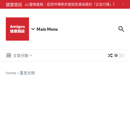
Skip to content
健康資訊
《大嶼山心靈微度假：從昂坪禪修步道到貝澳海景的「正念行禪」》
小型
Main Menu
文章分類
Home
/
重見光明