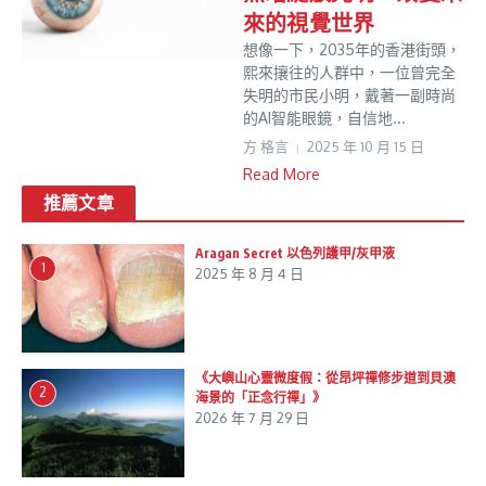
來的視覺世界
想像一下，2035年的香港街頭，
熙來攘往的人群中，一位曾完全
失明的市民小明，戴著一副時尚
的AI智能眼鏡，自信地...
方 格言
2025 年 10 月 15 日
Read More
推薦文章
Aragan Secret 以色列護甲/灰甲液
1
2025 年 8 月 4 日
《大嶼山心靈微度假：從昂坪禪修步道到貝澳
2
海景的「正念行禪」》
2026 年 7 月 29 日