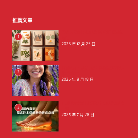
推薦文章
天然 vs 藥用：保健貼成分解析與選購
1
建議
2025 年 12 月 25 日
釋放壓力，擁抱寧靜：揭秘薰衣草的天
2
然舒壓魔力
2025 年 8 月 18 日
告別體內毒素！探索鈴木保健貼的排毒
3
奇效
2025 年 7 月 28 日