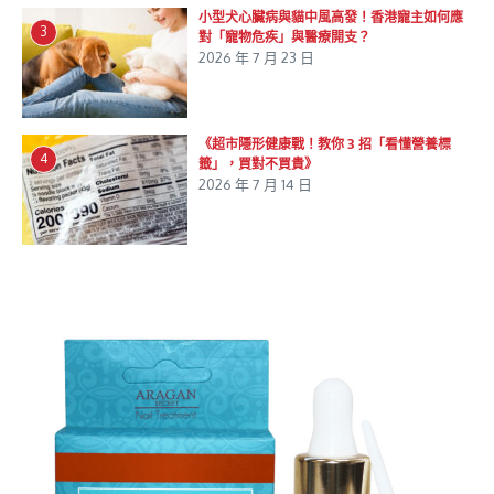
小型犬心臟病與貓中風高發！香港寵主如何應
3
對「寵物危疾」與醫療開支？
2026 年 7 月 23 日
《超市隱形健康戰！教你 3 招「看懂營養標
4
籤」，買對不買貴》
2026 年 7 月 14 日