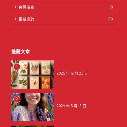
身體檢查
(1)
銀髮樂齡
(11)
推薦文章
天然 vs 藥用：保健貼成分解析與選購
1
建議
2025 年 12 月 25 日
釋放壓力，擁抱寧靜：揭秘薰衣草的天
2
然舒壓魔力
2025 年 8 月 18 日