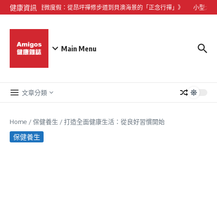
Skip to content
健康資訊
《大嶼山心靈微度假：從昂坪禪修步道到貝澳海景的「正念行禪」》
小型犬心臟
Main Menu
文章分類
Home
/
保健養生
/
打造全面健康生活：從良好習慣開始
保健養生