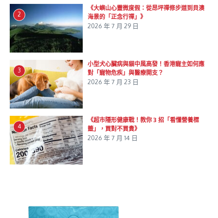
《大嶼山心靈微度假：從昂坪禪修步道到貝澳
2
海景的「正念行禪」》
2026 年 7 月 29 日
小型犬心臟病與貓中風高發！香港寵主如何應
3
對「寵物危疾」與醫療開支？
2026 年 7 月 23 日
《超市隱形健康戰！教你 3 招「看懂營養標
4
籤」，買對不買貴》
2026 年 7 月 14 日