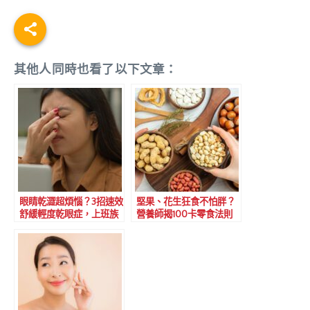
其他人同時也看了以下文章：
眼睛乾澀超煩惱？3招速效
堅果、花生狂食不怕胖？
舒緩輕度乾眼症，上班族
營養師揭100卡零食法則
必學護眼秘訣！
+4大秘技