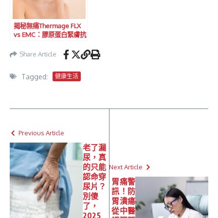
揭秘無痛Thermage FLX
vs EMC：膠原蛋白緊膚抗
皺療程大比拼！
Share Article
Tagged:
健康生活
Previous Article
老了漏
尿，真
的只能
Next Article
認命穿
胃痛警
尿片？
訊！防
別傻
胃潰瘍
了，
從中醫
2025