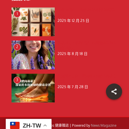
天然 vs 藥用：保健貼成分解析與選購
1
建議
2025 年 12 月 25 日
釋放壓力，擁抱寧靜：揭秘薰衣草的天
2
然舒壓魔力
2025 年 8 月 18 日
告別體內毒素！探索鈴木保健貼的排毒
3
奇效
2025 年 7 月 28 日
ZH-TW
Copyright © 2026 Amigos 健康雜誌 | Powered by
News Magazine