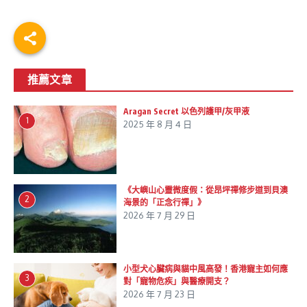
推薦文章
Aragan Secret 以色列護甲/灰甲液
1
2025 年 8 月 4 日
《大嶼山心靈微度假：從昂坪禪修步道到貝澳
2
海景的「正念行禪」》
2026 年 7 月 29 日
小型犬心臟病與貓中風高發！香港寵主如何應
3
對「寵物危疾」與醫療開支？
2026 年 7 月 23 日